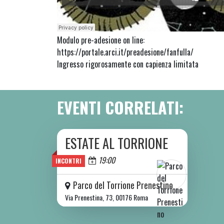
Modulo pre-adesione on line:
https://portale.arci.it/preadesione/fanfulla/
Ingresso rigorosamente con capienza limitata
EVENTI CORRELATI:
ESTATE AL TORRIONE
DA SAB 06/06 A SAB 08/08 2026
Oggi
19:00
INCONTRI
Parco del Torrione Prenestino
Via Prenestina, 73, 00176 Roma