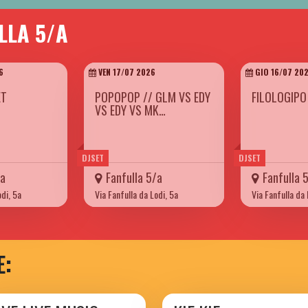
LLA 5/A
6
VEN 17/07 2026
GIO 16/07 20
ET
POPOPOP // GLM VS EDY
FILOLOGIPO
VS EDY VS MK…
DJSET
DJSET
/a
Fanfulla 5/a
Fanfulla 
odi, 5a
Via Fanfulla da Lodi, 5a
Via Fanfulla da 
E: