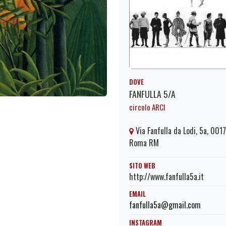
DOVE
FANFULLA 5/A
circolo ARCI
Via Fanfulla da Lodi, 5a, 001
Roma RM
SITO WEB
http://www.fanfulla5a.it
EMAIL
fanfulla5a@gmail.com
INSTAGRAM