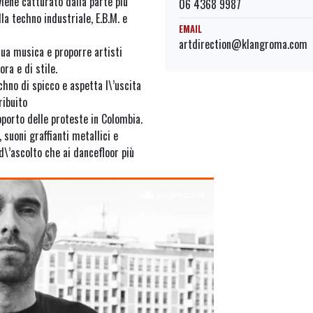
viene catturato dalla parte più
06 4368 9987
la techno industriale, E.B.M. e
EMAIL
artdirection@klangroma.com
sua musica e proporre artisti
ra e di stile.
hno di spicco e aspetta l\’uscita
ribuito
pporto delle proteste in Colombia.
 suoni graffianti metallici e
d\’ascolto che ai dancefloor più