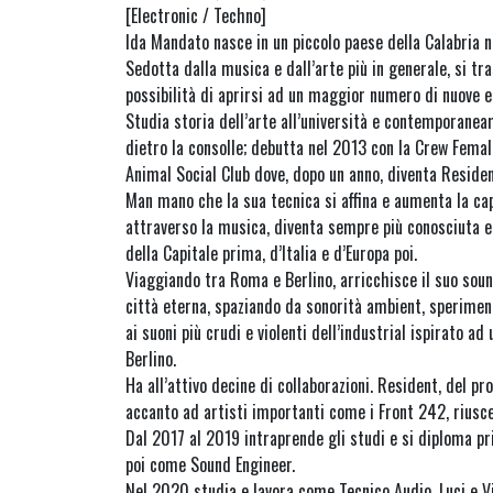
[Electronic / Techno]
Ida Mandato nasce in un piccolo paese della Calabria n
Sedotta dalla musica e dall’arte più in generale, si t
possibilità di aprirsi ad un maggior numero di nuove e
Studia storia dell’arte all’università e contemporane
dietro la consolle; debutta nel 2013 con la Crew Femal
Animal Social Club dove, dopo un anno, diventa Residen
Man mano che la sua tecnica si affina e aumenta la ca
attraverso la musica, diventa sempre più conosciuta 
della Capitale prima, d’Italia e d’Europa poi.
Viaggiando tra Roma e Berlino, arricchisce il suo soun
città eterna, spaziando da sonorità ambient, speriment
ai suoni più crudi e violenti dell’industrial ispirato 
Berlino.
Ha all’attivo decine di collaborazioni. Resident, del p
accanto ad artisti importanti come i Front 242, riusc
Dal 2017 al 2019 intraprende gli studi e si diploma p
poi come Sound Engineer.
Nel 2020 studia e lavora come Tecnico Audio, Luci e Vi