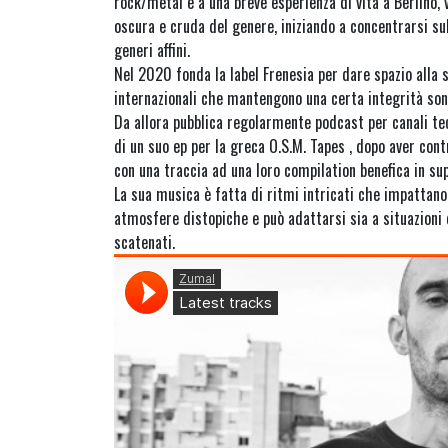
rock/metal e a una breve esperienza di vita a Berlino, 
oscura e cruda del genere, iniziando a concentrarsi sul
generi affini.
Nel 2020 fonda la label Frenesia per dare spazio alla 
internazionali che mantengono una certa integrità sono
Da allora pubblica regolarmente podcast per canali tec
di un suo ep per la greca O.S.M. Tapes , dopo aver cont
con una traccia ad una loro compilation benefica in su
La sua musica è fatta di ritmi intricati che impattano,
atmosfere distopiche e può adattarsi sia a situazioni 
scatenati.