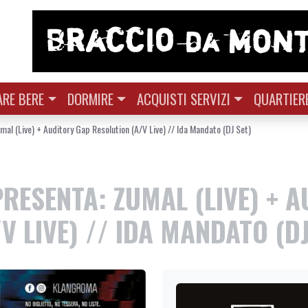
RE BERE
DORMIRE
ACQUISTI SERVIZI
QUARTIER
l (Live) + Auditory Gap Resolution (A/V Live) // Ida Mandato (DJ Set)
ESENTA: ZUMAL (LIVE) + A
V LIVE) // IDA MANDATO (DJ