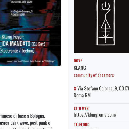
DOVE
KLANG
community of dreamers
Via Stefano Colonna, 9, 0017
Roma RM
SITO WEB
https://klangroma.com/
riminese di base a Bologna.
musica dark wave, post punk e
TELEFONO