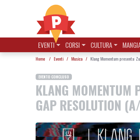
Vai al contenuto
EVENTI
CORSI
CULTURA
MANGIA
Home
/
Eventi
/
Musica
/
Klang Momentum presenta: Zuma
EVENTO CONCLUSO
KLANG MOMENTUM PR
GAP RESOLUTION (A/