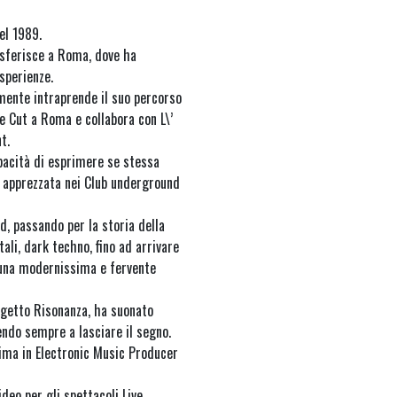
el 1989.
rasferisce a Roma, dove ha
sperienze.
amente intraprende il suo percorso
e Cut a Roma e collabora con L\’
t.
pacità di esprimere se stessa
e apprezzata nei Club underground
d, passando per la storia della
ali, dark techno, fino ad arrivare
ad una modernissima e fervente
rogetto Risonanza, ha suonato
endo sempre a lasciare il segno.
rima in Electronic Music Producer
deo per gli spettacoli Live.