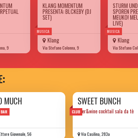
ENTUM
KLANG MOMENTUM
STURM UND
ERPETUAL
PRESENTA: BLCKEBY (DJ
SPOREN PRE
SET)
MEUKO! MEU
LIVE)
MUSICA
MUSICA
Klang
Klang
nna, 9
Via Stefano Colonna, 9
Via Stefano Col
E:
O MUCH
SWEET BUNCH
bar
beer&wine cocktail sala da tè
 BAR
CLUB
Ettore Giovenale, 56
Via Casilina, 283a