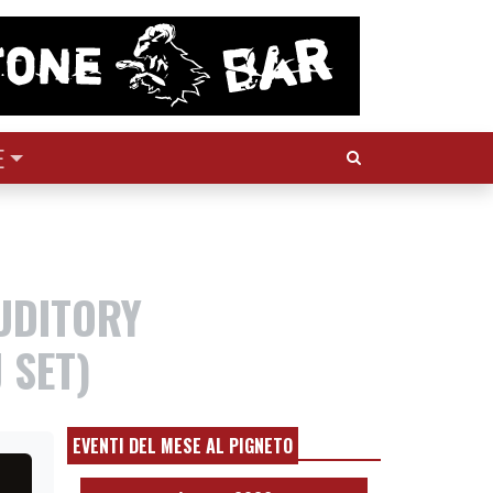
Cerca:
E
UDITORY
 SET)
EVENTI DEL MESE AL PIGNETO