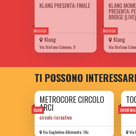
KLANG PRESENTA: FINALE
KLANG MOM
PRESENTA: P
BRIDGE (LIVE)
MUSICA
MUSICA
Klang
Klang
Via Stefano Colonna, 9
Via Stefano Colo
TI POSSONO INTERESSAR
METROCORE CIRCOLO
TO
ARCI
wine 
CLUB
COCKTAIL
circolo ricreativo
Via Guglielmo Albimonte, 18c
Via 