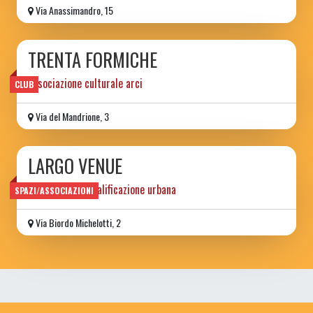
Via Anassimandro, 15
TRENTA FORMICHE
associazione culturale arci
CLUB
Via del Mandrione, 3
LARGO VENUE
progetto di riqualificazione urbana
SPAZI/ASSOCIAZIONI
Via Biordo Michelotti, 2