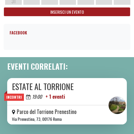
31
INSERISCI UN EVENTO
FACEBOOK
EVENTI CORRELATI:
ESTATE AL TORRIONE
DA SAB 06/06 A SAB 08/08 2026
Oggi
19:00
+ 1 eventi
INCONTRI
Parco del Torrione Prenestino
Via Prenestina, 73, 00176 Roma