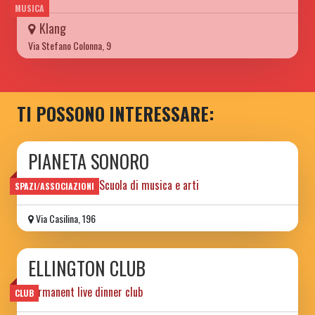
MUSICA
Klang
Via Stefano Colonna, 9
TI POSSONO INTERESSARE:
PIANETA SONORO
Spazio sociale e Scuola di musica e arti
SPAZI/ASSOCIAZIONI
Via Casilina, 196
ELLINGTON CLUB
permanent live dinner club
CLUB