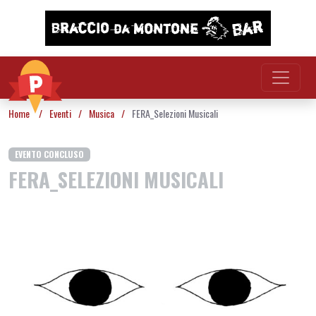
Vai al contenuto
Home
/
Eventi
/
Musica
/
FERA_Selezioni Musicali
EVENTO CONCLUSO
FERA_SELEZIONI MUSICALI