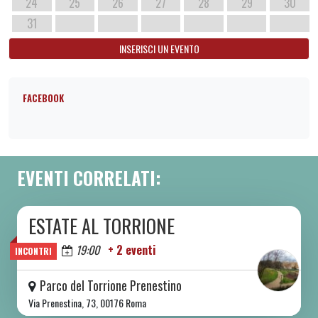
24
25
26
27
28
29
30
31
INSERISCI UN EVENTO
FACEBOOK
EVENTI CORRELATI:
ESTATE AL TORRIONE
DA SAB 06/06 A SAB 08/08 2026
Oggi
19:00
+ 2 eventi
INCONTRI
Parco del Torrione Prenestino
Via Prenestina, 73, 00176 Roma