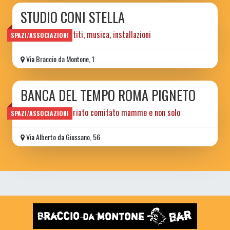
STUDIO CONI STELLA
idee, gioielli, vestiti, musica, installazioni
SPAZI/ASSOCIAZIONI
Via Braccio da Montone, 1
BANCA DEL TEMPO ROMA PIGNETO
ass.ne di volontariato comitato mamme e non solo
SPAZI/ASSOCIAZIONI
Via Alberto da Giussano, 56