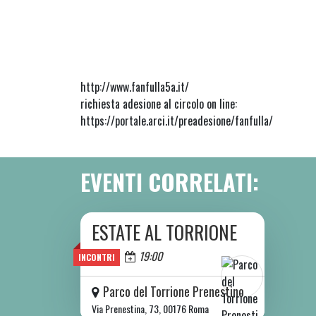
http://www.fanfulla5a.it/
richiesta adesione al circolo on line:
https://portale.arci.it/preadesione/fanfulla/
EVENTI CORRELATI:
ESTATE AL TORRIONE
DA SAB 06/06 A SAB 08/08 2026
Oggi
19:00
INCONTRI
Parco del Torrione Prenestino
Via Prenestina, 73, 00176 Roma