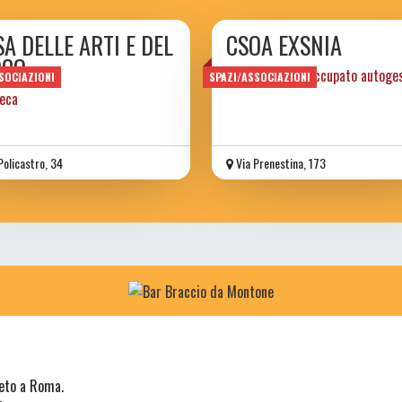
A DELLE ARTI E DEL
CSOA EXSNIA
OCO
centro sociale occupato autoge
SOCIAZIONI
SPAZI/ASSOCIAZIONI
teca
Policastro, 34
Via Prenestina, 173
neto a Roma.