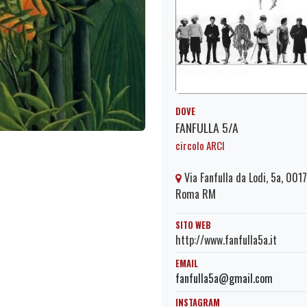
DOVE
FANFULLA 5/A
circolo ARCI
Via Fanfulla da Lodi, 5a, 001
Roma RM
SITO WEB
http://www.fanfulla5a.it
EMAIL
fanfulla5a@gmail.com
INSTAGRAM