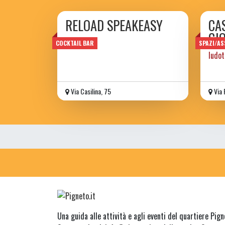
RELOAD SPEAKEASY
CAS
GI
COCKTAIL BAR
SPAZI/AS
ludo
Via Casilina, 75
Via 
Una guida alle attività e agli eventi del quartiere Pig