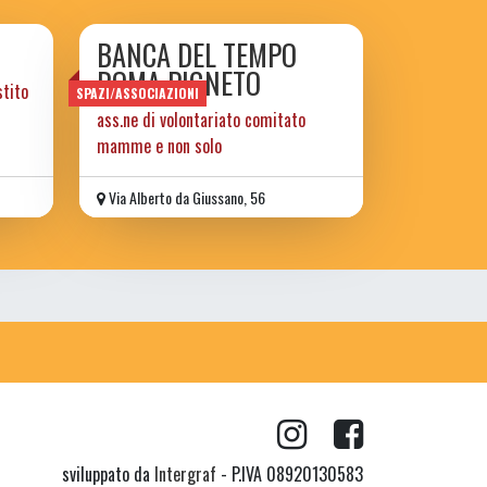
BANCA DEL TEMPO
ROMA PIGNETO
stito
SPAZI/ASSOCIAZIONI
ass.ne di volontariato comitato
mamme e non solo
Via Alberto da Giussano, 56
sviluppato da
Intergraf
- P.IVA 08920130583