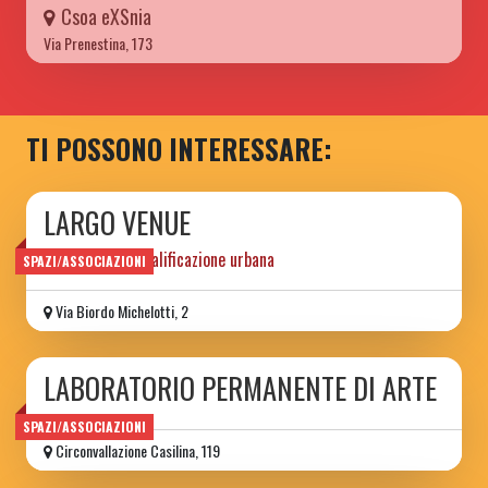
Csoa eXSnia
Via Prenestina, 173
TI POSSONO INTERESSARE:
LARGO VENUE
progetto di riqualificazione urbana
SPAZI/ASSOCIAZIONI
Via Biordo Michelotti, 2
LABORATORIO PERMANENTE DI ARTE
SPAZI/ASSOCIAZIONI
Circonvallazione Casilina, 119