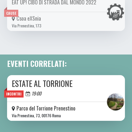
EAT UP! CIBO DI STRADA DAL MONDO 2022
DA GIO 22/09 A DOM 25/09 2022
CAUSE
Csoa eXSnia
Via Prenestina, 173
EVENTI CORRELATI:
ESTATE AL TORRIONE
DA SAB 06/06 A SAB 08/08 2026
Oggi
19:00
INCONTRI
Parco del Torrione Prenestino
Via Prenestina, 73, 00176 Roma