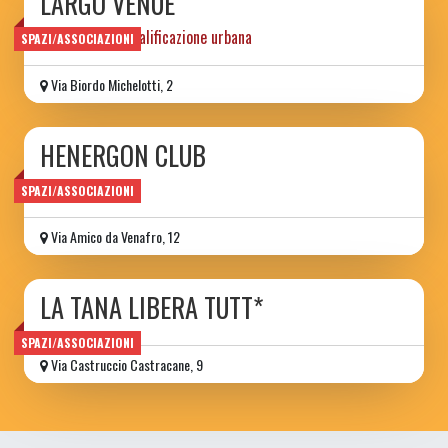
LARGO VENUE
progetto di riqualificazione urbana
SPAZI/ASSOCIAZIONI
Via Biordo Michelotti, 2
HENERGON CLUB
Ass. Culturale
SPAZI/ASSOCIAZIONI
Via Amico da Venafro, 12
LA TANA LIBERA TUTT*
SPAZI/ASSOCIAZIONI
Via Castruccio Castracane, 9