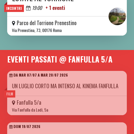
Oggi
19:00
+ 1 eventi
INCONTRI
Parco del Torrione Prenestino
Via Prenestina, 73, 00176 Roma
EVENTI PASSATI @ FANFULLA 5/A
DA MAR 07/07 A MAR 28/07 2026
UN LUGLIO CORTO MA INTENSO AL KINEMA FANFULLA
FILM
Fanfulla 5/a
Via Fanfulla da Lodi, 5a
DOM 19/07 2026