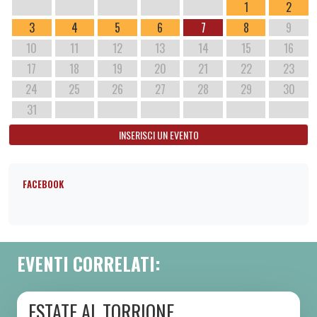
1
2
3
4
5
6
7
8
9
10
11
12
13
14
15
16
17
18
19
20
21
22
23
24
25
26
27
28
29
30
31
INSERISCI UN EVENTO
FACEBOOK
EVENTI CORRELATI:
ESTATE AL TORRIONE
DA SAB 06/06 A SAB 08/08 2026