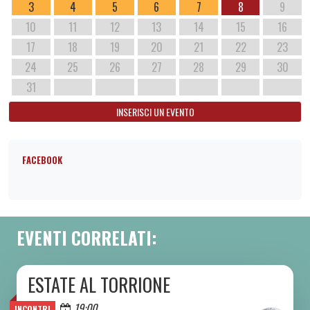
3
4
5
6
7
8
9
10
11
12
13
14
15
16
17
18
19
20
21
22
23
24
25
26
27
28
29
30
31
INSERISCI UN EVENTO
FACEBOOK
EVENTI CORRELATI:
ESTATE AL TORRIONE
DA SAB 06/06 A SAB 08/08 2026
Oggi
19:00
INCONTRI