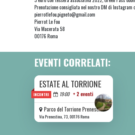
3 euro con tessera associativa 2022, Green Pass obbli
Prenotazione consigliata nel nostro DM di Instagram o
pierrotlefou.pigneto@gmail.com
Pierrot Le Fou
Via Macerata 58
00176 Roma
EVENTI CORRELATI:
ESTATE AL TORRIONE
DA SAB 06/06 A SAB 08/08 2026
Oggi
19:00
+ 2 eventi
INCONTRI
Parco del Torrione Prenestino
Via Prenestina, 73, 00176 Roma