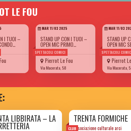
OT LE FOU
5
MAR 11/03 2025
MAR 11/03 20
N I TUOI –
STAND UP CON I TUOI –
STAND UP C
ECONDO…
OPEN MIC PRIMO…
OPEN MIC 
SPETTACOLI COMICI
SPETTACOLI COMIC
 Fou
Pierrot Le Fou
Pierrot L
Via Macerata, 58
Via Macerata, 
E:
NTA LIBBIRATA – LA
TRENTA FORMICHE
RRETTERIA
associazione culturale arci
CLUB