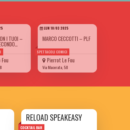
25
LUN 10/03 2025
ON I TUOI –
MARCO CECCOTTI – PLF
SECONDO…
I
SPETTACOLI COMICI
e Fou
Pierrot Le Fou
58
Via Macerata, 58
RELOAD SPEAKEASY
COCKTAIL BAR