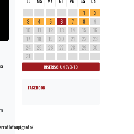
Lu
Ma
Me
Gi
Ve
Sa
Do
1
2
3
4
5
6
7
8
9
10
11
12
13
14
15
16
17
18
19
20
21
22
23
24
25
26
27
28
29
30
31
ma
INSERISCI UN EVENTO
FACEBOOK
om
rrotlefoupigneto/