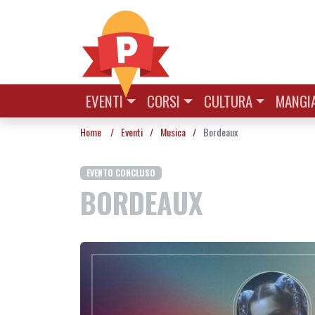
Vai al contenuto
EVENTI
CORSI
CULTURA
MANGIA
Home
/
Eventi
/
Musica
/
Bordeaux
EVENTO CONCLUSO
BORDEAUX