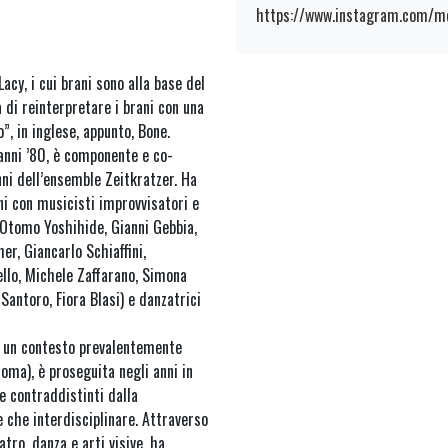
https://www.instagram.com/m
cy, i cui brani sono alla base del
a di reinterpretare i brani con una
, in inglese, appunto, Bone.
anni ’80, è componente e co-
ni dell’ensemble Zeitkratzer. Ha
ni con musicisti improvvisatori e
 Otomo Yoshihide, Gianni Gebbia,
r, Giancarlo Schiaffini,
iello, Michele Zaffarano, Simona
Santoro, Fiora Blasi) e danzatrici
in un contesto prevalentemente
oma), è proseguita negli anni in
 contraddistinti dalla
 che interdisciplinare. Attraverso
tro, danza e arti visive, ha