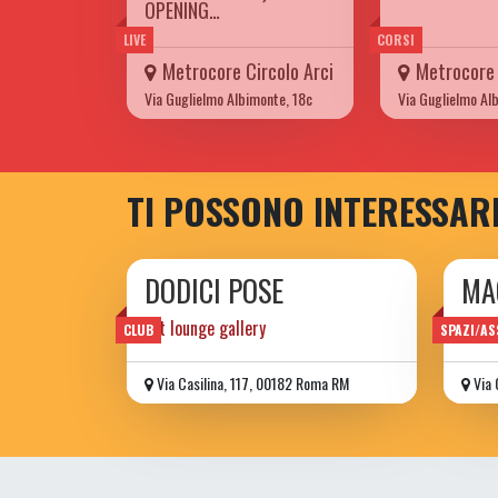
OPENING…
LIVE
CORSI
Metrocore Circolo Arci
Metrocore 
Via Guglielmo Albimonte, 18c
Via Guglielmo Al
TI POSSONO INTERESSAR
DODICI POSE
MA
art lounge gallery
CLUB
SPAZI/AS
Via Casilina, 117, 00182 Roma RM
Via 