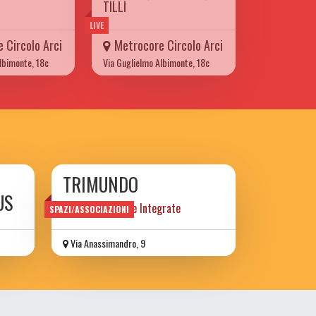
TILLI
LIVE
 Circolo Arci
Metrocore Circolo Arci
lbimonte, 18c
Via Guglielmo Albimonte, 18c
TRIMUNDO
US
Centro Discipline Integrate
SPAZI/ASSOCIAZIONI
Via Anassimandro, 9