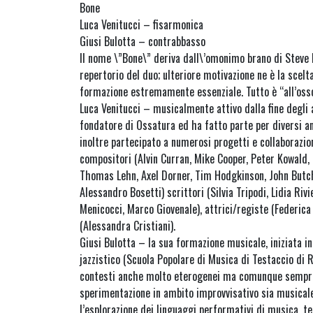
Bone
Luca Venitucci – fisarmonica
Giusi Bulotta – contrabbasso
Il nome \”Bone\” deriva dall\’omonimo brano di Steve La
repertorio del duo; ulteriore motivazione ne è la scelt
formazione estremamente essenziale. Tutto è “all’osso”
Luca Venitucci – musicalmente attivo dalla fine degli 
fondatore di Ossatura ed ha fatto parte per diversi an
inoltre partecipato a numerosi progetti e collaborazio
compositori (Alvin Curran, Mike Cooper, Peter Kowald,
Thomas Lehn, Axel Dorner, Tim Hodgkinson, John Butche
Alessandro Bosetti) scrittori (Silvia Tripodi, Lidia Riv
Menicocci, Marco Giovenale), attrici/registe (Federica 
(Alessandra Cristiani).
Giusi Bulotta – la sua formazione musicale, iniziata 
jazzistico (Scuola Popolare di Musica di Testaccio di R
contesti anche molto eterogenei ma comunque sempre
sperimentazione in ambito improvvisativo sia musicale
l’esplorazione dei linguaggi performativi di musica, tea