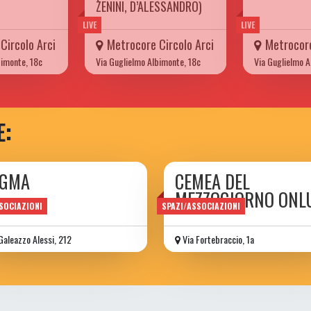
ZENINI, D’ALESSANDRO)
LIVE
LIVE
Circolo Arci
Metrocore Circolo Arci
Metrocore
bimonte, 18c
Via Guglielmo Albimonte, 18c
Via Guglielmo A
E:
GMA
CEMEA DEL
MEZZOGIORNO ONL
SOCIAZIONI
SPAZI/ASSOCIAZIONI
Galeazzo Alessi, 212
Via Fortebraccio, 1a