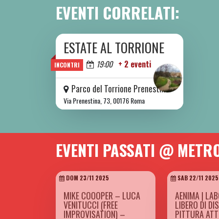
EVENTI CORRELATI:
ESTATE AL TORRIONE
DA SAB 06/06 A SAB 08/08 2026
Oggi
19:00
+ 2 eventi
INCONTRI
Parco del Torrione Prenestino
Via Prenestina, 73, 00176 Roma
EVENTI PASSATI @ METR
DOM 23/11 2025
SAB 22/11 2025
MIKE COOOPER – LUCA
AENIMA | LA
VENITUCCI (FREE
LIBERO DI DI
IMPROVISATION) –
PITTURA AT