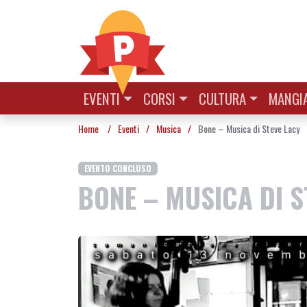
Vai al contenuto
EVENTI
CORSI
CULTURA
MANGIA
Home
/
Eventi
/
Musica
/
Bone – Musica di Steve Lacy
EVENTO CONCLUSO
BONE – MUSICA DI S