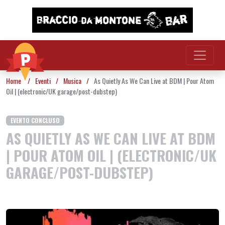
Vai al contenuto
Home
/
Eventi
/
Musica
/
As Quietly As We Can Live at BDM | Pour Atom
Oil | (electronic/UK garage/post-dubstep)
EVENTO CONCLUSO
AS QUIETLY AS WE CAN LIVE AT BDM
| POUR ATOM OIL | (ELECTRONIC/UK
GARAGE/POST-DUBSTEP)