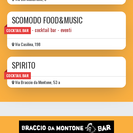
SCOMODO FOOD&MUSIC
ristorante - cocktail bar - eventi
COCKTAIL BAR
Via Casilina, 198
SPIRITO
COCKTAIL BAR
Via Braccio da Montone, 53 a