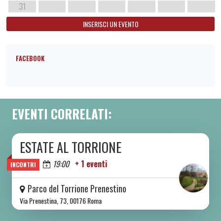
31
INSERISCI UN EVENTO
FACEBOOK
EVENTI CORRELATI:
ESTATE AL TORRIONE
DA SAB 06/06 A SAB 08/08 2026
Oggi
19:00
+ 1 eventi
INCONTRI
Parco del Torrione Prenestino
Via Prenestina, 73, 00176 Roma