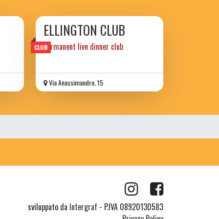
ELLINGTON CLUB
permanent live dinner club
CLUB
Via Anassimandro, 15
sviluppato da
Intergraf
- P.IVA 08920130583
Privacy Policy