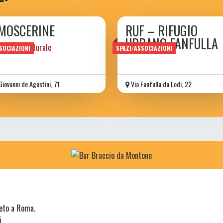
 MOSCERINE
RUF – RIFUGIO
URBANO FANFULLA
iazione culturale
SOCIAZIONI
SPAZI/ASSOCIAZIONI
Giovanni de Agostini, 71
Via Fanfulla da Lodi, 22
neto a Roma.
i