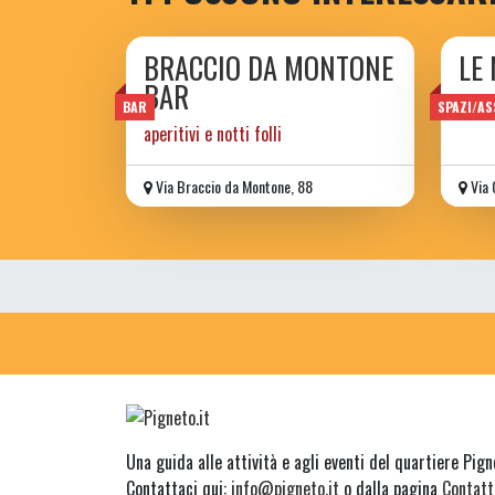
BRACCIO DA MONTONE
LE
BAR
assoc
BAR
SPAZI/AS
aperitivi e notti folli
Via Braccio da Montone, 88
Via 
Una guida alle attività e agli eventi del quartiere Pig
Contattaci qui:
info@pigneto.it
o dalla pagina
Contatt