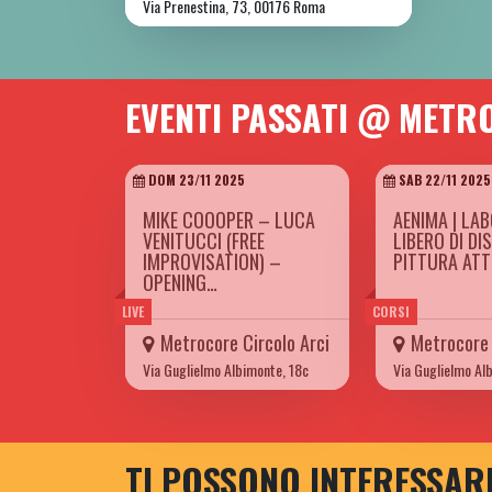
Via Prenestina, 73, 00176 Roma
EVENTI PASSATI @ METR
DOM 23/11 2025
SAB 22/11 2025
MIKE COOOPER – LUCA
AENIMA | LA
VENITUCCI (FREE
LIBERO DI DI
IMPROVISATION) –
PITTURA AT
OPENING…
LIVE
CORSI
Metrocore Circolo Arci
Metrocore 
Via Guglielmo Albimonte, 18c
Via Guglielmo Al
TI POSSONO INTERESSAR