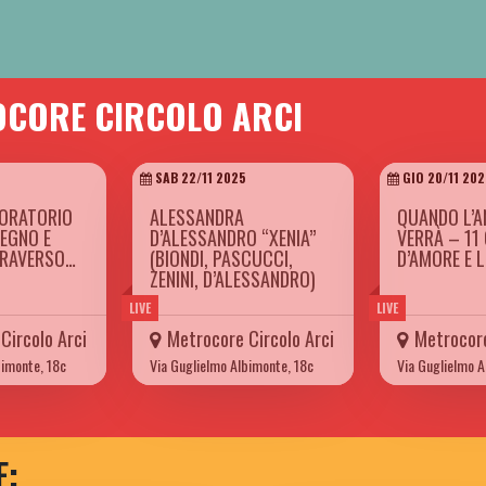
OCORE CIRCOLO ARCI
SAB 22/11 2025
GIO 20/11 202
BORATORIO
ALESSANDRA
QUANDO L’A
SEGNO E
D’ALESSANDRO “XENIA”
VERRÀ – 11
TRAVERSO…
(BIONDI, PASCUCCI,
D’AMORE E 
ZENINI, D’ALESSANDRO)
LIVE
LIVE
Circolo Arci
Metrocore Circolo Arci
Metrocore
bimonte, 18c
Via Guglielmo Albimonte, 18c
Via Guglielmo A
E: