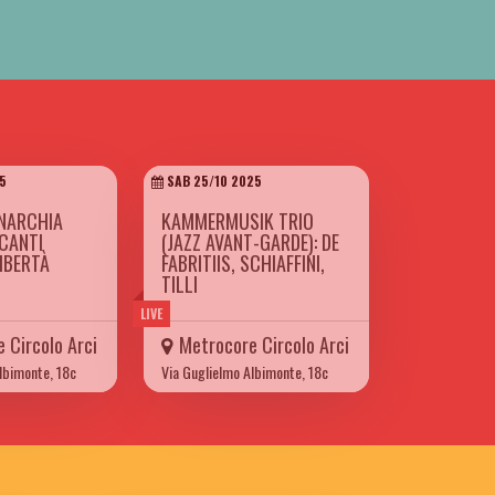
5
SAB 25/10 2025
NARCHIA
KAMMERMUSIK TRIO
 CANTI
(JAZZ AVANT-GARDE): DE
LIBERTÀ
FABRITIIS, SCHIAFFINI,
TILLI
LIVE
 Circolo Arci
Metrocore Circolo Arci
lbimonte, 18c
Via Guglielmo Albimonte, 18c