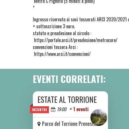
Metro C Pigneto (5 minuti a piedi)
*
Ingresso riservato ai soci tesserati ARCI 2020/202
+ sottoscrizione 3 euro.
statuto e preadesione al circolo :
https://portale.arci.it/preadesione/metrocore/
convenzioni tessera Arci :
https://www.arci.it/convenzioni/
EVENTI CORRELATI:
ESTATE AL TORRIONE
DA SAB 06/06 A SAB 08/08 2026
Oggi
19:00
+ 1 eventi
INCONTRI
Parco del Torrione Prenestino