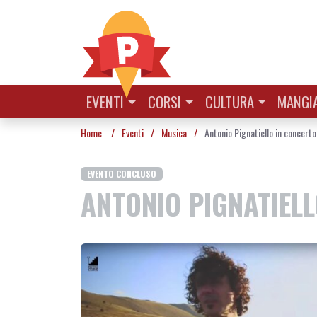
Vai al contenuto
EVENTI
CORSI
CULTURA
MANGIA
Home
/
Eventi
/
Musica
/
Antonio Pignatiello in concerto
EVENTO CONCLUSO
ANTONIO PIGNATIEL