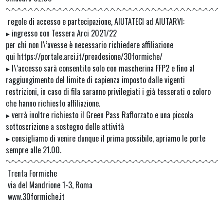
ᵔᵕᵔᵕᵔᵕᵔᵕᵔᵕᵔᵕᵔᵕᵔᵕᵔᵕᵔᵕᵔᵕᵔᵕᵔᵕᵔᵕᵔᵕᵔᵕᵔᵕᵔᵕᵔᵕᵔᵕᵔᵕᵔᵕᵔᵕᵔᵕᵔᵕᵔᵕᵔᵕᵔᵕᵔᵕᵔᵕᵔᵕᵔᵕᵔᵕᵔᵕᵔᵕᵔᵕ
regole di accesso e partecipazione, AIUTATECI ad AIUTARVI:
▸ ingresso con Tessera Arci 2021/22
per chi non l\’avesse è necessario richiedere affiliazione
qui https://portale.arci.it/preadesione/30formiche/
▸ l\’accesso sarà consentito solo con mascherina FFP2 e fino al
raggiungimento del limite di capienza imposto dalle vigenti
restrizioni, in caso di fila saranno privilegiati i già tesserati o coloro
che hanno richiesto affiliazione.
▸ verrà inoltre richiesto il Green Pass Rafforzato e una piccola
sottoscrizione a sostegno delle attività
▸ consigliamo di venire dunque il prima possibile, apriamo le porte
sempre alle 21.00.
ᵔᵕᵔᵕᵔᵕᵔᵕᵔᵕᵔᵕᵔᵕᵔᵕᵔᵕᵔᵕᵔᵕᵔᵕᵔᵕᵔᵕᵔᵕᵔᵕᵔᵕᵔᵕᵔᵕᵔᵕᵔᵕᵔᵕᵔᵕᵔᵕᵔᵕᵔᵕᵔᵕᵔᵕᵔᵕᵔᵕᵔᵕᵔᵕᵔᵕᵔᵕᵔᵕᵔᵕ
Trenta Formiche
via del Mandrione 1-3, Roma
www.30formiche.it