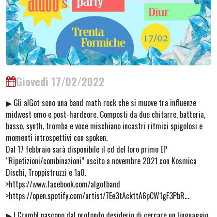
Giovedì 17/02/2022
▶︎ Gli alGot sono una band math rock che si muove tra influenze
midwest emo e post-hardcore. Composti da due chitarre, batteria,
basso, synth, tromba e voce mischiano incastri ritmici spigolosi e
momenti introspettivi con spoken.
Dal 17 febbraio sarà disponibile il cd del loro primo EP
“Ripetizioni/combinazioni” uscito a novembre 2021 con Kosmica
Dischi, Troppistruzzi e 1a0.
>https://www.facebook.com/algotband
>https://open.spotify.com/artist/7Ee3tAckttA6pCW1gF3PbR…
▶︎ I Crumb! nascono dal profondo desiderio di cercare un linguaggio