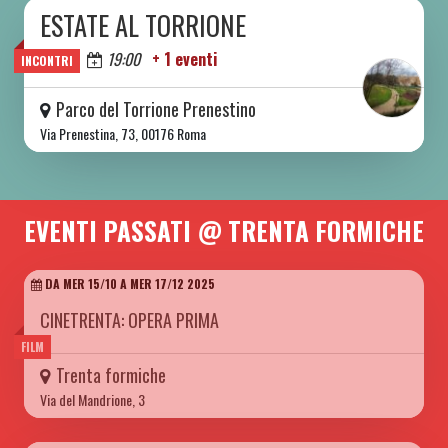
ESTATE AL TORRIONE
DA SAB 06/06 A SAB 08/08 2026
Oggi
19:00
+ 1 eventi
INCONTRI
Parco del Torrione Prenestino
Via Prenestina, 73, 00176 Roma
EVENTI PASSATI @ TRENTA FORMICHE
DA MER 15/10 A MER 17/12 2025
CINETRENTA: OPERA PRIMA
FILM
Trenta formiche
Via del Mandrione, 3