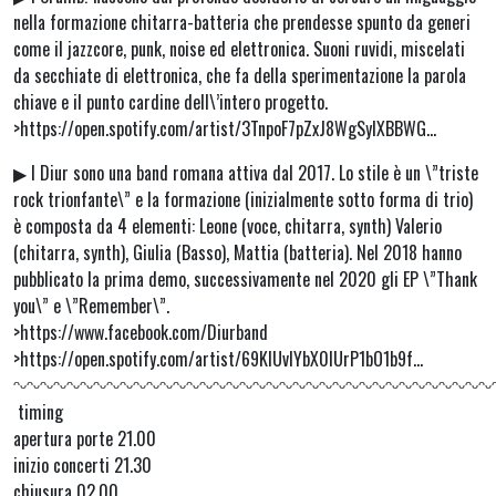
nella formazione chitarra-batteria che prendesse spunto da generi
come il jazzcore, punk, noise ed elettronica. Suoni ruvidi, miscelati
da secchiate di elettronica, che fa della sperimentazione la parola
chiave e il punto cardine dell\’intero progetto.
>https://open.spotify.com/artist/3TnpoF7pZxJ8WgSyIXBBWG…
▶︎ I Diur sono una band romana attiva dal 2017. Lo stile è un \”triste
rock trionfante\” e la formazione (inizialmente sotto forma di trio)
è composta da 4 elementi: Leone (voce, chitarra, synth) Valerio
(chitarra, synth), Giulia (Basso), Mattia (batteria). Nel 2018 hanno
pubblicato la prima demo, successivamente nel 2020 gli EP \”Thank
you\” e \”Remember\”.
>https://www.facebook.com/Diurband
>https://open.spotify.com/artist/69KlUvIYbX0IUrP1bO1b9f…
ᵔᵕᵔᵕᵔᵕᵔᵕᵔᵕᵔᵕᵔᵕᵔᵕᵔᵕᵔᵕᵔᵕᵔᵕᵔᵕᵔᵕᵔᵕᵔᵕᵔᵕᵔᵕᵔᵕᵔᵕᵔᵕᵔᵕᵔᵕᵔᵕᵔᵕᵔᵕᵔᵕᵔᵕᵔᵕᵔᵕᵔᵕᵔᵕᵔᵕᵔᵕᵔᵕᵔᵕ
timing
apertura porte 21.00
inizio concerti 21.30
chiusura 02.00