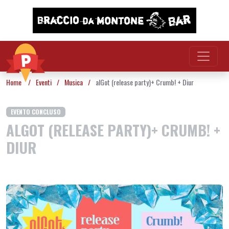
Vai al contenuto
Home
/
Eventi
/
Musica
/
alGot (release party)+ Crumb! + Diur
EVENTO CONCLUSO
ALGOT (RELEASE PARTY)+ CRUMB! +
DIUR