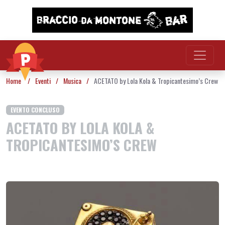
Vai al contenuto
Home
/
Eventi
/
Musica
/
ACETATO by Lola Kola & Tropicantesimo’s Crew
EVENTO CONCLUSO
ACETATO BY LOLA KOLA &
TROPICANTESIMO’S CREW