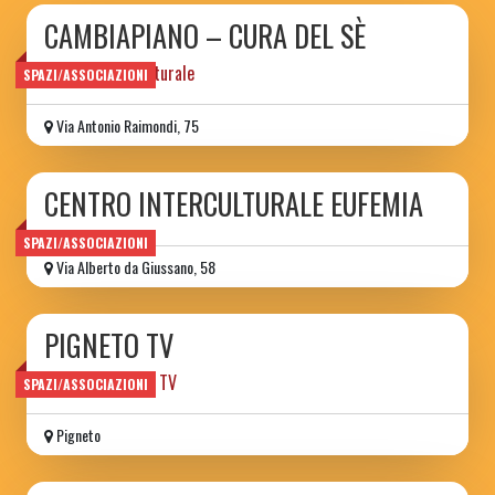
CAMBIAPIANO – CURA DEL SÈ
associazione culturale
SPAZI/ASSOCIAZIONI
Via Antonio Raimondi, 75
CENTRO INTERCULTURALE EUFEMIA
SPAZI/ASSOCIAZIONI
Via Alberto da Giussano, 58
PIGNETO TV
network | canale TV
SPAZI/ASSOCIAZIONI
Pigneto