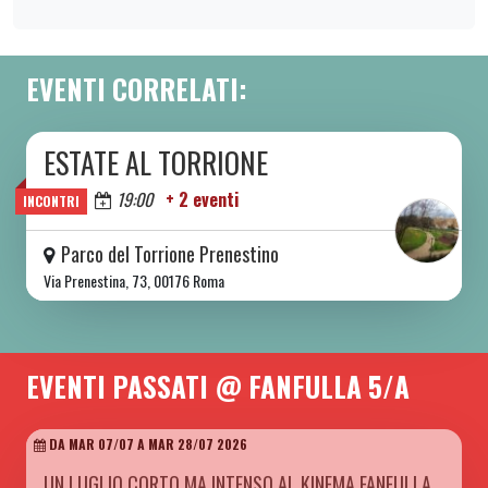
EVENTI CORRELATI:
ESTATE AL TORRIONE
DA SAB 06/06 A SAB 08/08 2026
Oggi
19:00
+ 2 eventi
INCONTRI
Parco del Torrione Prenestino
Via Prenestina, 73, 00176 Roma
EVENTI PASSATI @ FANFULLA 5/A
DA MAR 07/07 A MAR 28/07 2026
UN LUGLIO CORTO MA INTENSO AL KINEMA FANFULLA