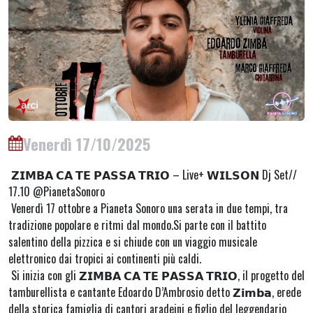
Venerdì 17/10/2025
𝗭𝗜𝗠𝗕𝗔 𝗖𝗔 𝗧𝗘 𝗣𝗔𝗦𝗦𝗔 𝗧𝗥𝗜𝗢 – Live+ 𝗪𝗜𝗟𝗦𝗢𝗡 Dj Set//
17.10 @PianetaSonoro
Venerdì 17 ottobre a Pianeta Sonoro una serata in due tempi, tra
tradizione popolare e ritmi dal mondo.Si parte con il battito
salentino della pizzica e si chiude con un viaggio musicale
elettronico dai tropici ai continenti più caldi.
Si inizia con gli 𝗭𝗜𝗠𝗕𝗔 𝗖𝗔 𝗧𝗘 𝗣𝗔𝗦𝗦𝗔 𝗧𝗥𝗜𝗢, il progetto del
tamburellista e cantante Edoardo D’Ambrosio detto 𝗭𝗶𝗺𝗯𝗮, erede
della storica famiglia di cantori aradeini e figlio del leggendario