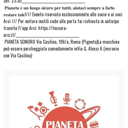
Set: 23:30_____________________________________
𝐏𝐢𝐚𝐧𝐞𝐭𝐚 𝐞̀ 𝐮𝐧 𝐥𝐮𝐨𝐠𝐨 𝐬𝐢𝐜𝐮𝐫𝐨 𝐩𝐞𝐫 𝐭𝐮𝐭𝐭ə, 𝐚𝐢𝐮𝐭𝐚𝐜𝐢 𝐬𝐞𝐦𝐩𝐫𝐞 𝐚 𝐟𝐚𝐫𝐥𝐨
𝐫𝐞𝐬𝐭𝐚𝐫𝐞 𝐭𝐚𝐥𝐞!/// Evento riservato esclusivamente alle socie e ai soci
Arci /// Per evitare inutili code alla porta fai richiesta in anticipo
tramite l\’app Arci: https://tessera-
arci.it/_____________________________________
PIANETA SONORO Via Casilina, 196/a, Roma (Pigneto)La macchina
può essere parcheggiata comodamente inVia G. Alessi 6 (incrocio
con Via Casilina)