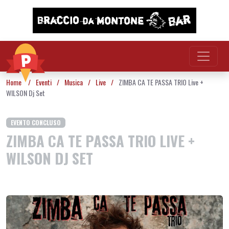
Vai al contenuto
Home
/
Eventi
/
Musica
/
Live
/
ZIMBA CA TE PASSA TRIO Live +
WILSON Dj Set
EVENTO CONCLUSO
ZIMBA CA TE PASSA TRIO LIVE +
WILSON DJ SET