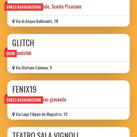
ex casa del custode, Scuola Pisacane
SPAZI/ASSOCIAZIONI
Via di Acqua Bullicante, 28
GLITCH
Soundclub
CLUB
Via Stefano Colonna, 9
FENIX19
centro aggregativo giovanile
SPAZI/ASSOCIAZIONI
Via Luigi Filippo de Magistris, 19
TEATRO SALA VIGNOLI