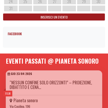
24
25
26
27
28
29
30
31
INSERISCI UN EVENTO
FACEBOOK
EVENTI PASSATI @ PIANETA SONORO
GIO 23/04 2026
“NESSUN CONFINE SOLO ORIZZONTI” – PROIEZIONE,
DIBATTITO E CENA…
FILM
Pianeta sonoro
Via Casilina, 196