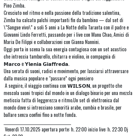
Pino Zimba.
Cresciuto nel ritmo e nella passione della tradizione salentina,
Zimba ha calcato palchi importanti fin da bambino — dal set di
\”Sangue vivo\” a soli 5 anni a La Notte della Taranta con il padre e
Giovanni Lindo Ferretti, passando per i live con Manu Chao, Amici di
Maria De Filippi e collaborazioni con Gianna Nannini.
Oggi porta in scena la sua energia contagiosa con un set acustico
che intreccia tamburello, chitarra e violino, in compagnia di
𝗠𝗮𝗿𝗰𝗼 e 𝗬𝗹𝗲𝗻𝗶𝗮 𝗚𝗶𝗮𝗳𝗳𝗿𝗲𝗱𝗮.
Una serata di suoni, radici e movimento, per lasciarsi attraversare
dalla musica popolare e “passare” ogni pensiero
A seguire, il viaggio continua con 𝗪𝗜𝗟𝗦𝗢𝗡, un progetto che
mescola suoni tropici dal mondo in un dialogo binario per una mezcla
meticcia fatta di leggerezza e ritmo.Un set di elettronica dal
mondo dove si intrecciano sonorità arabe, cumbia e brasile, per
ballare senza confini fino a notte fonda.
_____________________________________
Venerdì 17.10.2025 apertura porte: h. 22:00 inizio live: h. 22:30 Dj