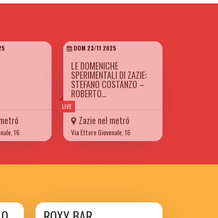
25
DOM 23/11 2025
LE DOMENICHE
SPERIMENTALI DI ZAZIE:
STEFANO COSTANZO –
ROBERTO…
LIVE
 metró
Zazie nel metró
nale, 16
Via Ettore Giovenale, 16
LO
ROXY BAR