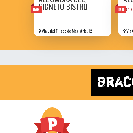
PIGNETO BISTRÒ
bar s
BAR
BAR
Via Luigi Filippo de Magistris, 12
Via 