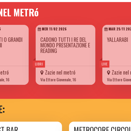
 NEL METRó
6
MER 11/02 2026
MAR 25/11 20
TI O GRANDI
CADONO TUTTI I RE DEL
YALLARABI
I
MONDO PRESENTAZIONE E
READING
LIBRI
LIVE
metró
Zazie nel metró
Zazie nel
ale, 16
Via Ettore Giovenale, 16
Via Ettore Giove
E:
ST BAR
METROCORE CIRCO