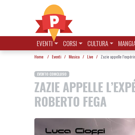
Vai al contenuto
EVENTI
CORSI
CULTURA
MANGIA
Home
/
Eventi
/
Musica
/
Live
/
Zazie appelle l’expér
EVENTO CONCLUSO
ZAZIE APPELLE L’EXP
ROBERTO FEGA