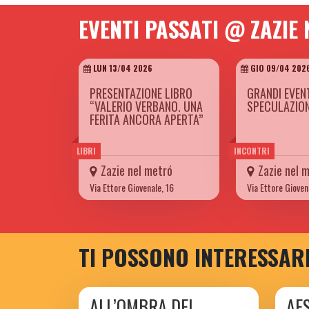
EVENTI PASSATI @ ZAZIE
LUN 13/04 2026
GIO 09/04 202
PRESENTAZIONE LIBRO
GRANDI EVEN
“VALERIO VERBANO. UNA
SPECULAZION
FERITA ANCORA APERTA”
LIBRI
INCONTRI
Zazie nel metró
Zazie nel 
Via Ettore Giovenale, 16
Via Ettore Gioven
TI POSSONO INTERESSAR
ALL’OMBRA DEL
AE