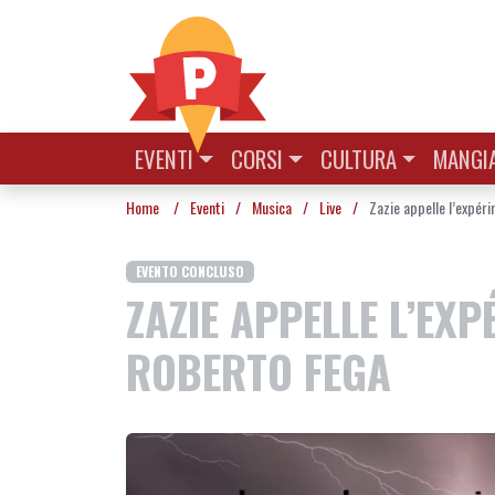
Vai al contenuto
EVENTI
CORSI
CULTURA
MANGIA
Home
/
Eventi
/
Musica
/
Live
/
Zazie appelle l’expér
EVENTO CONCLUSO
ZAZIE APPELLE L’EXP
ROBERTO FEGA