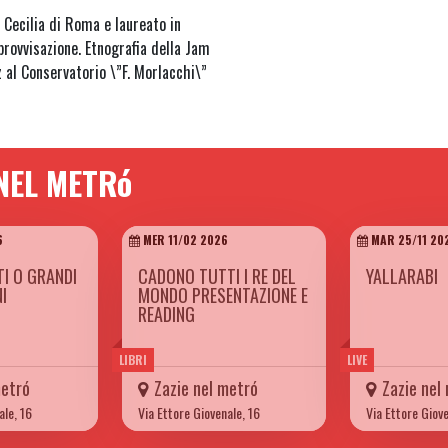
 Cecilia di Roma e laureato in
mprovvisazione. Etnografia della Jam
 al Conservatorio \”F. Morlacchi\”
 NEL METRó
6
MER 11/02 2026
MAR 25/11 20
TI O GRANDI
CADONO TUTTI I RE DEL
YALLARABI
I
MONDO PRESENTAZIONE E
READING
LIBRI
LIVE
metró
Zazie nel metró
Zazie nel
ale, 16
Via Ettore Giovenale, 16
Via Ettore Giove