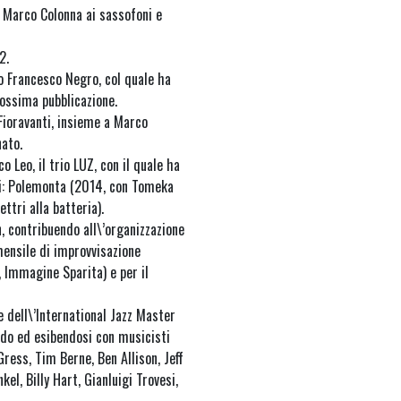
a Marco Colonna ai sassofoni e
2.
no Francesco Negro, col quale ha
rossima pubblicazione.
Fioravanti, insieme a Marco
nato.
 Leo, il trio LUZ, con il quale ha
hi: Polemonta (2014, con Tomeka
ttri alla batteria).
 contribuendo all\’organizzazione
ensile di improvvisazione
, Immagine Sparita) e per il
 dell\’International Jazz Master
ndo ed esibendosi con musicisti
ress, Tim Berne, Ben Allison, Jeff
l, Billy Hart, Gianluigi Trovesi,