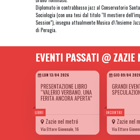
Bruno Tommaso.
Diplomato in contrabbasso jazz al Conservatorio Santa
Sociologia (con una tesi dal titolo “Il mestiere dell’i
Session”), insegna attualmente Musica d\’Insieme Jazz
di Perugia.
EVENTI PASSATI @ ZAZIE
LUN 13/04 2026
GIO 09/04 202
PRESENTAZIONE LIBRO
GRANDI EVEN
“VALERIO VERBANO. UNA
SPECULAZION
FERITA ANCORA APERTA”
LIBRI
INCONTRI
Zazie nel metró
Zazie nel 
Via Ettore Giovenale, 16
Via Ettore Gioven