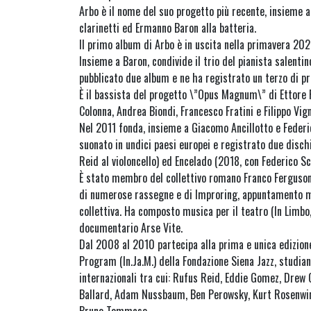
Arbo è il nome del suo progetto più recente, insieme 
clarinetti ed Ermanno Baron alla batteria.
Il primo album di Arbo è in uscita nella primavera 202
Insieme a Baron, condivide il trio del pianista salenti
pubblicato due album e ne ha registrato un terzo di p
È il bassista del progetto \”Opus Magnum\” di Ettore 
Colonna, Andrea Biondi, Francesco Fratini e Filippo Vig
Nel 2011 fonda, insieme a Giacomo Ancillotto e Federico
suonato in undici paesi europei e registrato due disc
Reid al violoncello) ed Encelado (2018, con Federico Sce
È stato membro del collettivo romano Franco Ferguson,
di numerose rassegne e di Improring, appuntamento m
collettiva. Ha composto musica per il teatro (In Limbo
documentario Arse Vite.
Dal 2008 al 2010 partecipa alla prima e unica edizione
Program (In.Ja.M.) della Fondazione Siena Jazz, studia
internazionali tra cui: Rufus Reid, Eddie Gomez, Drew G
Ballard, Adam Nussbaum, Ben Perowsky, Kurt Rosenwinke