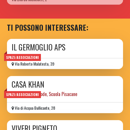
TI POSSONO INTERESSARE:
IL GERMOGLIO APS
SPAZI/ASSOCIAZIONI
Via Roberto Malatesta, 39
CASA KHAN
ex casa del custode, Scuola Pisacane
SPAZI/ASSOCIAZIONI
Via di Acqua Bullicante, 28
VIVERI PIGNETO