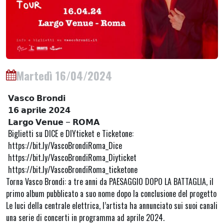
Martedì 16/04/2024
𝗩𝗮𝘀𝗰𝗼 𝗕𝗿𝗼𝗻𝗱𝗶
𝟭𝟲 𝗮𝗽𝗿𝗶𝗹𝗲 𝟮𝟬𝟮𝟰
𝗟𝗮𝗿𝗴𝗼 𝗩𝗲𝗻𝘂𝗲 – 𝗥𝗢𝗠𝗔
Biglietti su DICE e DIYticket e Ticketone:
https://bit.ly/VascoBrondiRoma_Dice
https://bit.ly/VascoBrondiRoma_Diyticket
https://bit.ly/VascoBrondiRoma_ticketone
Torna Vasco Brondi: a tre anni da PAESAGGIO DOPO LA BATTAGLIA, il
primo album pubblicato a suo nome dopo la conclusione del progetto
Le luci della centrale elettrica, l’artista ha annunciato sui suoi canali
una serie di concerti in programma ad aprile 2024.