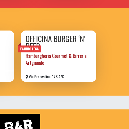
OFFICINA BURGER ‘N’
BEER
PANINOTECA
Hamburgheria Gourmet & Birreria
Artgianale
Via Prenestina, 178 A/C