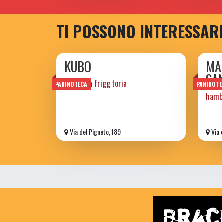
TI POSSONO INTERESSAR
KUBO
MA
SA
panineria friggitoria
PANINOTECA
PANINOTE
hamb
Via del Pigneto, 189
Via 