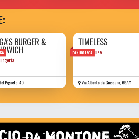
E:
GA’S BURGER &
TIMELESS
NDWICH
public house
CA
PANINOTECA
urgeria
del Pigneto, 40
Via Alberto da Giussano, 69/71