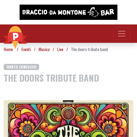
Vai al contenuto
Home
/
Eventi
/
Musica
/
Live
/
The doors tribute band
EVENTO CONCLUSO
THE DOORS TRIBUTE BAND