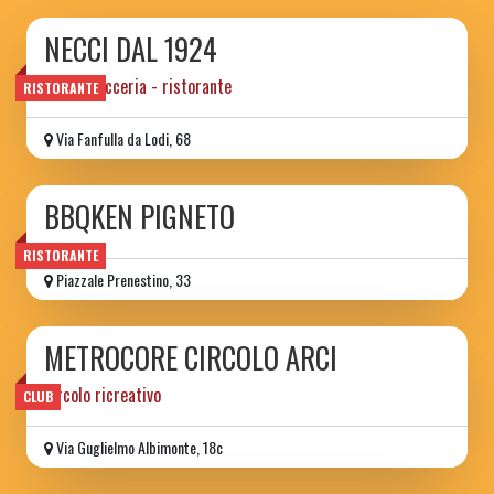
NECCI DAL 1924
bar pasticceria - ristorante
RISTORANTE
Via Fanfulla da Lodi, 68
BBQKEN PIGNETO
RISTORANTE
Piazzale Prenestino, 33
METROCORE CIRCOLO ARCI
circolo ricreativo
CLUB
Via Guglielmo Albimonte, 18c