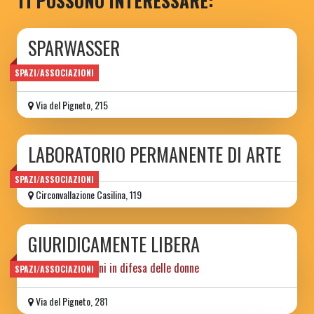
TI POSSONO INTERESSARE:
SPARWASSER
circolo ARCI
SPAZI/ASSOCIAZIONI
Via del Pigneto, 215
LABORATORIO PERMANENTE DI ARTE
SPAZI/ASSOCIAZIONI
Circonvallazione Casilina, 119
GIURIDICAMENTE LIBERA
Diritti & Relazioni in difesa delle donne
SPAZI/ASSOCIAZIONI
Via del Pigneto, 281