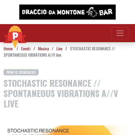
Vai al contenuto
Home
/
Eventi
/
Musica
/
Live
/
STOCHASTIC RESONANCE //
SPONTANEOUS VIBRATIONS A//V live
EVENTO CONCLUSO
STOCHASTIC RESONANCE //
SPONTANEOUS VIBRATIONS A//V
LIVE