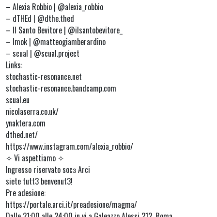
– Alexia Robbio | @alexia_robbio
– dTHEd | @dthe.thed
– Il Santo Bevitore | @ilsantobevitore_
– Imok | @matteogiamberardino
– scual | @scual.project
Links:
stochastic-resonance.net
stochastic-resonance.bandcamp.com
scual.eu
nicolaserra.co.uk/
ynaktera.com
dthed.net/
https://www.instagram.com/alexia_robbio/
✧ Vi aspettiamo ✧
Ingresso riservato socɜ Arci
siete tutt3 benvenut3!
Pre adesione:
https://portale.arci.it/preadesione/magma/
Dalle 21:00 alle 24:00 in vi a Galeazzo Alessi 212, Roma.