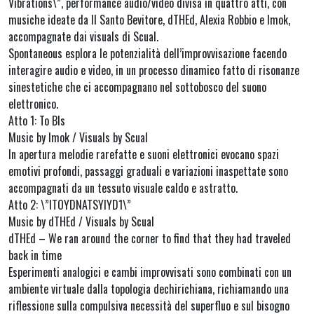
Vibrations\”, performance audio/video divisa in quattro atti, con
musiche ideate da Il Santo Bevitore, dTHEd, Alexia Robbio e Imok,
accompagnate dai visuals di Scual.
Spontaneous esplora le potenzialità dell’improvvisazione facendo
interagire audio e video, in un processo dinamico fatto di risonanze
sinestetiche che ci accompagnano nel sottobosco del suono
elettronico.
Atto 1: To Bls
Music by Imok / Visuals by Scual
In apertura melodie rarefatte e suoni elettronici evocano spazi
emotivi profondi, passaggi graduali e variazioni inaspettate sono
accompagnati da un tessuto visuale caldo e astratto.
Atto 2: \”ITOYDNATSYIYD1\”
Music by dTHEd / Visuals by Scual
dTHEd – We ran around the corner to find that they had traveled
back in time
Esperimenti analogici e cambi improvvisati sono combinati con un
ambiente virtuale dalla topologia dechirichiana, richiamando una
riflessione sulla compulsiva necessità del superfluo e sul bisogno