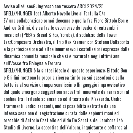
Avviso alle/i socƏ: ingresso con tessera ARCI 2024/25
SPELL//HUNGER feat Alberto Novello Live al Fanfulla 5/a
E\’ una collaborazione ormai decennale quella fra Piero Bittolo Bon e
Andrea Grillini, divisa fra le esperienze da leader di entrambi i
musicisti (PBB\’s Bread & Fox, Yoruba), il sodalizio della Tower
JazzComposers Orchestra, il trio Rex Kramer con Stefano Dallaporta
e la partecipazione ad altre innumerevoli costellazioni espresse dalla
dinamica comunità musicale che si è maturata negli ultimi anni
sull\’asse fra Bologna e Ferrara.
SPELL//HUNGER è la sintesi ideale di queste esperienze: Bittolo Bon
e Grillini mettono la propria ricerca timbrica sui sassofoni e sulla
batteria al servizio di unpersonalissimo llinguaggio improvvisativo
dal quale emergono suggestioni ancestrali innervate da narrazioni al
confine tra il rituale sciamanico ed il teatro dell\’assurdo. Undici
frammenti, undici racconti, undici possibilità estratte da una
intensa sessione di registrazione curata dalle sapienti mani ed
orecchie di Antonio Castiello ed Aldo De Sanctis del Jambona Lab
Studio di Livorno. La copertina dell\’album, inquietante e beffarda al