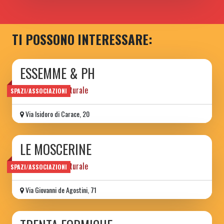
TI POSSONO INTERESSARE:
ESSEMME & PH
associazione culturale
SPAZI/ASSOCIAZIONI
Via Isidoro di Carace, 20
LE MOSCERINE
associazione culturale
SPAZI/ASSOCIAZIONI
Via Giovanni de Agostini, 71