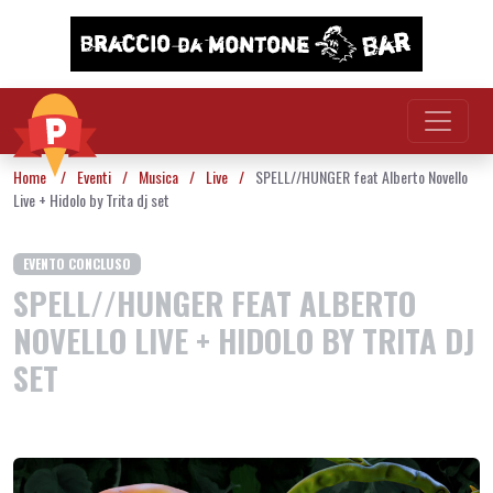
Vai al contenuto
Home
/
Eventi
/
Musica
/
Live
/
SPELL//HUNGER feat Alberto Novello
Live + Hidolo by Trita dj set
EVENTO CONCLUSO
SPELL//HUNGER FEAT ALBERTO
NOVELLO LIVE + HIDOLO BY TRITA DJ
SET