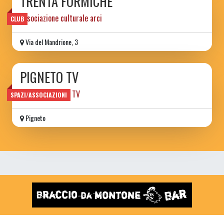
TRENTA FORMICHE
associazione culturale arci
CLUB
Via del Mandrione, 3
PIGNETO TV
network | canale TV
SPAZI/ASSOCIAZIONI
Pigneto