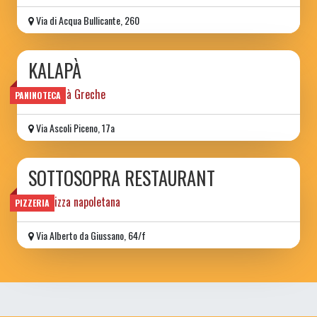
Via di Acqua Bullicante, 260
KALAPÀ
Specialità Greche
PANINOTECA
Via Ascoli Piceno, 17a
SOTTOSOPRA RESTAURANT
vera pizza napoletana
PIZZERIA
Via Alberto da Giussano, 64/f