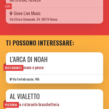
LIVE
Giove Live Music
Via Ettore Giovenale, 54, 00176 Roma
TI POSSONO INTERESSARE:
L’ARCA DI NOAH
cucina romana e pesce
RISTORANTE
Via Fortebraccio, 14b
AL VIALETTO
pizzeria ristorante bruschetteria
PIZZERIA