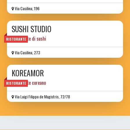
Via Casilina, 196
SUSHI STUDIO
Ristorante di sushi
RISTORANTE
Via Casilina, 273
KOREAMOR
Ristorante coreano
RISTORANTE
Via Luigi Filippo de Magistris, 72/78