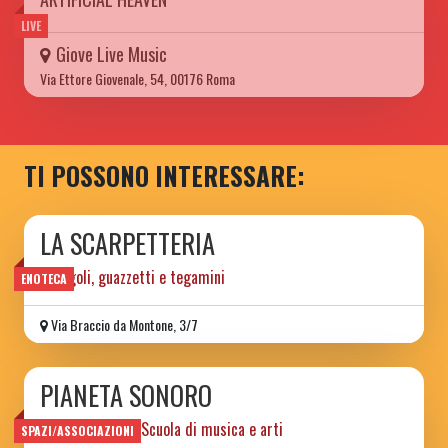
LIVE
Giove Live Music
Via Ettore Giovenale, 54, 00176 Roma
TI POSSONO INTERESSARE:
LA SCARPETTERIA
Intingoli, guazzetti e tegamini
ENOTECA
Via Braccio da Montone, 3/7
PIANETA SONORO
Spazio sociale e Scuola di musica e arti
SPAZI/ASSOCIAZIONI