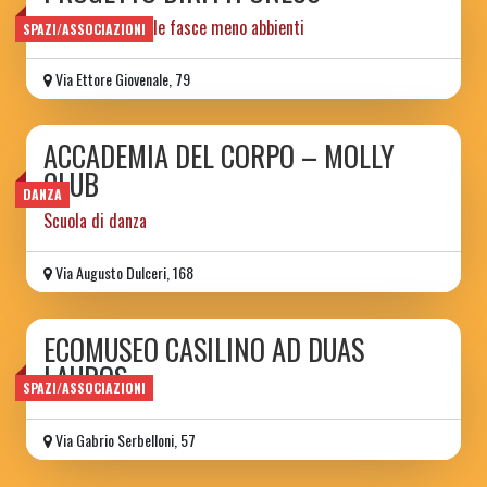
tutela legale delle fasce meno abbienti
SPAZI/ASSOCIAZIONI
Via Ettore Giovenale, 79
ACCADEMIA DEL CORPO – MOLLY
CLUB
DANZA
Scuola di danza
Via Augusto Dulceri, 168
ECOMUSEO CASILINO AD DUAS
LAUROS
SPAZI/ASSOCIAZIONI
Via Gabrio Serbelloni, 57