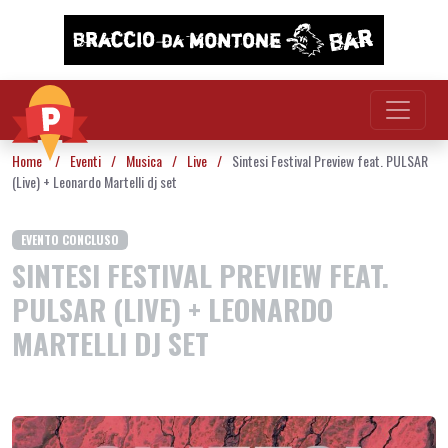
Vai al contenuto
Home
/
Eventi
/
Musica
/
Live
/
Sintesi Festival Preview feat. PULSAR
(Live) + Leonardo Martelli dj set
EVENTO CONCLUSO
SINTESI FESTIVAL PREVIEW FEAT.
PULSAR (LIVE) + LEONARDO
MARTELLI DJ SET