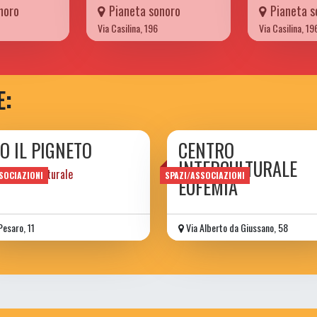
noro
Pianeta sonoro
Pianeta s
Via Casilina, 196
Via Casilina, 19
E:
O IL PIGNETO
CENTRO
INTERCULTURALE
iazione culturale
SOCIAZIONI
SPAZI/ASSOCIAZIONI
EUFEMIA
Pesaro, 11
Via Alberto da Giussano, 58