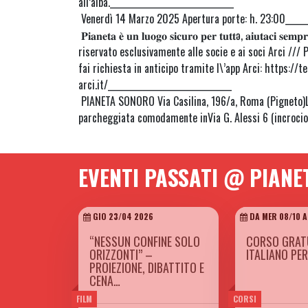
all’alba.______________________________
Venerdì 14 Marzo 2025 Apertura porte: h. 23:00______
𝐏𝐢𝐚𝐧𝐞𝐭𝐚 𝐞̀ 𝐮𝐧 𝐥𝐮𝐨𝐠𝐨 𝐬𝐢𝐜𝐮𝐫𝐨 𝐩𝐞𝐫 𝐭𝐮𝐭𝐭ə, 𝐚𝐢𝐮𝐭𝐚𝐜𝐢 𝐬𝐞𝐦
riservato esclusivamente alle socie e ai soci Arci /// P
fai richiesta in anticipo tramite l\’app Arci: https://t
arci.it/______________________________
PIANETA SONORO Via Casilina, 196/a, Roma (Pigneto)
parcheggiata comodamente inVia G. Alessi 6 (incrocio 
EVENTI PASSATI @ PIAN
GIO 23/04 2026
DA MER 08/10 A
“NESSUN CONFINE SOLO
CORSO GRATU
ORIZZONTI” –
ITALIANO PER
PROIEZIONE, DIBATTITO E
CENA…
FILM
CORSI