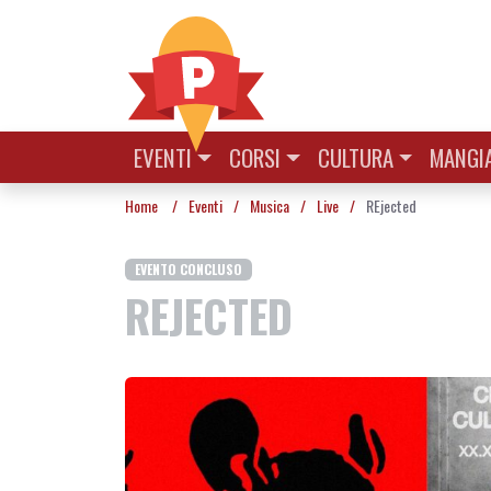
Vai al contenuto
EVENTI
CORSI
CULTURA
MANGIA
Home
/
Eventi
/
Musica
/
Live
/
REjected
EVENTO CONCLUSO
REJECTED