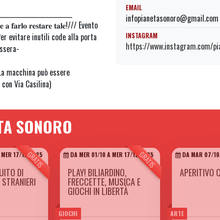
EMAIL
________________________
infopianetasonoro@gmail.com
𝐫𝐞 𝐚 𝐟𝐚𝐫𝐥𝐨 𝐫𝐞𝐬𝐭𝐚𝐫𝐞 𝐭𝐚𝐥𝐞!/// Evento
INSTAGRAM
er evitare inutili code alla porta
https://www.instagram.com/pi
essera-
La macchina può essere
con Via Casilina)
ETA SONORO
GRATIS
GRATIS
 MER 17/12 2025
DA MER 01/10 A MER 17/12 2025
DA MAR 07/10
ITO DI
PLAY! BILIARDINO,
APERITIVO 
 STRANIERI
FRECCETTE, MUSICA E
GIOCHI IN LIBERTÀ
GIOCHI
ARTE