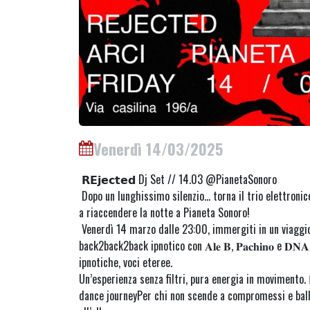
Venerdì 14/03/2025
𝗥𝗘𝗷𝗲𝗰𝘁𝗲𝗱 Dj Set // 14.03 @PianetaSonoro
Dopo un lunghissimo silenzio… torna il trio elettronic
a riaccendere la notte a Pianeta Sonoro!
Venerdì 14 marzo dalle 23:00, immergiti in un viaggio
back2back2back ipnotico con 𝐀𝐥𝐞 𝐁, 𝐏𝐚𝐜𝐡𝐢𝐧𝐨 e 𝐃𝐍
ipnotiche, voci eteree.
Un’esperienza senza filtri, pura energia in movimento. 𝗥
dance journeyPer chi non scende a compromessi e ball