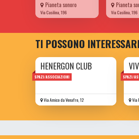
Pianeta sonoro
Pianeta so
Via Casilina, 196
Via Casilina, 196
TI POSSONO INTERESSAR
HENERGON CLUB
VIV
Ass. Culturale
assoc
SPAZI/ASSOCIAZIONI
SPAZI/AS
Via Amico da Venafro, 12
Via 