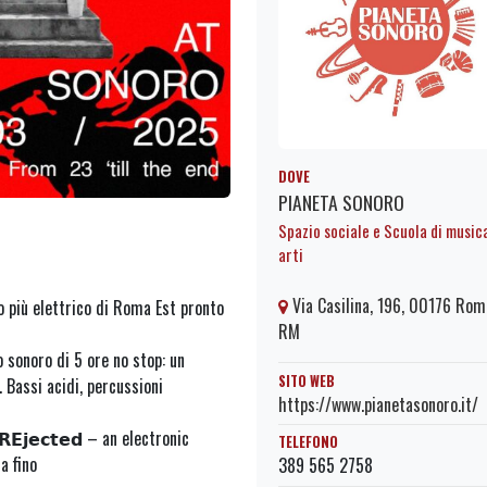
DOVE
PIANETA SONORO
Spazio sociale e Scuola di music
arti
Via Casilina, 196, 00176 Rom
o più elettrico di Roma Est pronto
RM
 sonoro di 5 ore no stop: un
SITO WEB
𝐀. Bassi acidi, percussioni
https://www.pianetasonoro.it/
𝗘𝗷𝗲𝗰𝘁𝗲𝗱 – an electronic
TELEFONO
a fino
389 565 2758