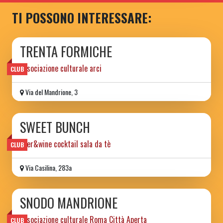
TI POSSONO INTERESSARE:
TRENTA FORMICHE
associazione culturale arci
CLUB
Via del Mandrione, 3
SWEET BUNCH
beer&wine cocktail sala da tè
CLUB
Via Casilina, 283a
SNODO MANDRIONE
associazione culturale Roma Città Aperta
CLUB