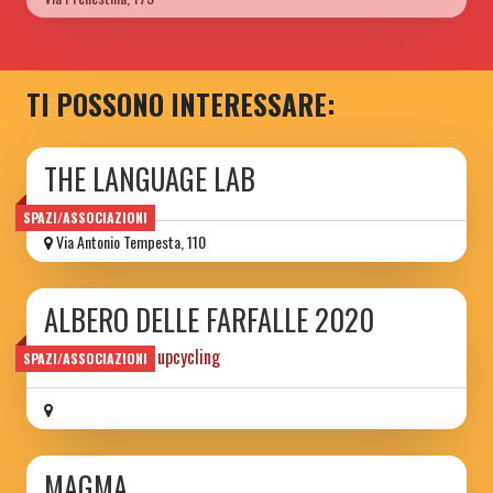
TI POSSONO INTERESSARE:
THE LANGUAGE LAB
SPAZI/ASSOCIAZIONI
Via Antonio Tempesta, 110
ALBERO DELLE FARFALLE 2020
Collettivo d'arte upcycling
SPAZI/ASSOCIAZIONI
MAGMA