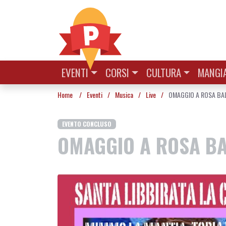
Vai al contenuto
EVENTI
CORSI
CULTURA
MANGIA
Home
/
Eventi
/
Musica
/
Live
/
OMAGGIO A ROSA BAL
EVENTO CONCLUSO
OMAGGIO A ROSA BA