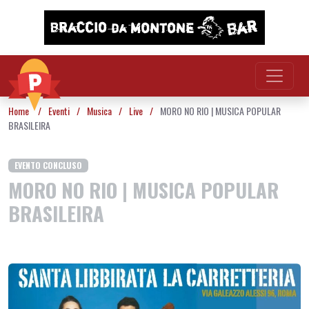
Vai al contenuto
Home
/
Eventi
/
Musica
/
Live
/
MORO NO RIO | MUSICA POPULAR
BRASILEIRA
EVENTO CONCLUSO
MORO NO RIO | MUSICA POPULAR
BRASILEIRA