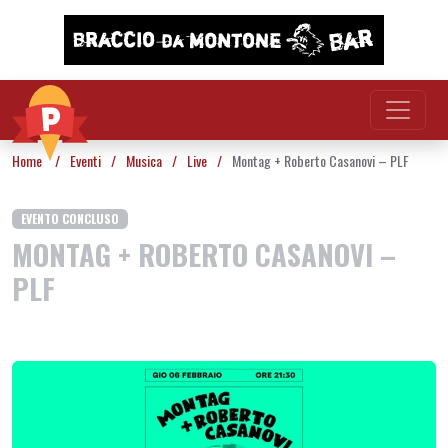
Vai al contenuto
Home
/
Eventi
/
Musica
/
Live
/
Montag + Roberto Casanovi – PLF
EVENTO CONCLUSO
MONTAG + ROBERTO CASANOVI –
PLF