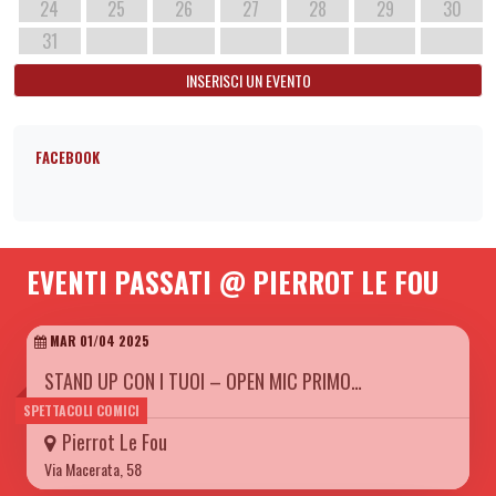
24
25
26
27
28
29
30
31
INSERISCI UN EVENTO
FACEBOOK
EVENTI PASSATI @ PIERROT LE FOU
MAR 01/04 2025
STAND UP CON I TUOI – OPEN MIC PRIMO…
SPETTACOLI COMICI
Pierrot Le Fou
Via Macerata, 58