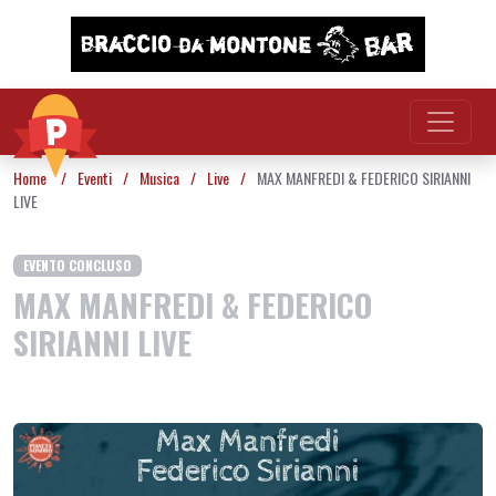
Vai al contenuto
Home
/
Eventi
/
Musica
/
Live
/
MAX MANFREDI & FEDERICO SIRIANNI
LIVE
EVENTO CONCLUSO
MAX MANFREDI & FEDERICO
SIRIANNI LIVE