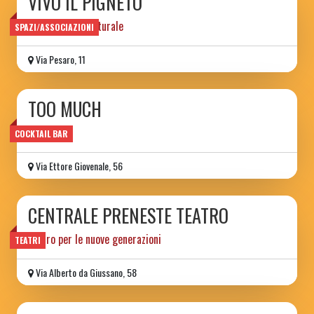
VIVO IL PIGNETO
associazione culturale
SPAZI/ASSOCIAZIONI
Via Pesaro, 11
TOO MUCH
wine bar
COCKTAIL BAR
Via Ettore Giovenale, 56
CENTRALE PRENESTE TEATRO
teatro per le nuove generazioni
TEATRI
Via Alberto da Giussano, 58