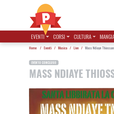
Vai al contenuto
EVENTI
CORSI
CULTURA
MANGIA
Home
/
Eventi
/
Musica
/
Live
/
Mass Ndiaye Thiossan
EVENTO CONCLUSO
MASS NDIAYE THIOS