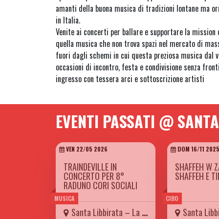
amanti della buona musica di tradizioni lontane ma or
in Italia.
Venite ai concerti per ballare e supportare la mission 
quella musica che non trova spazi nel mercato di ma
fuori dagli schemi in cui questa preziosa musica dal 
occasioni di incontro, festa e condivisione senza front
ingresso con tessera arci e sottoscrizione artisti
EVENTI PASSATI @ SANTA
VEN 22/05 2026
DOM 16/11 202
TRAINDEVILLE IN
SHAFFEH W Z
CONCERTO PER 8°
SHAFFEH E T
RADUNO CORI SOCIALI
MUSICA
CIBO
Santa Libbirata – La Carretteria
Santa Libbirata 