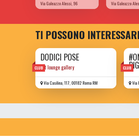
Via Galeazzo Alessi, 96
Via Galeazzo Ales
TI POSSONO INTERESSAR
DODICI POSE
#O
PI
art lounge gallery
CLUB
CLUB
Via Casilina, 117, 00182 Roma RM
Via 