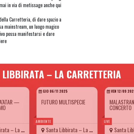
mai in via di metissage anche qui
della Carretteria, di dare spazio a
ssa mainstream, un luogo magico
vivo possa manifestarsi e dare
iere
 LIBBIRATA – LA CARRETTERIA
5
GIO 06/11 2025
VEN 12/09 202
A‘ATAR —
FUTURO MULTISPECIE
MALASTRAN
IMO
CONCERTO
AMBIENTE
LIVE
– La Carretteria
Santa Libbirata – La Carretteria
Santa Libbirat