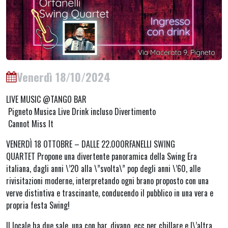
Venerdì 18/10/2024
LIVE MUSIC @TANGO BAR
Pigneto Musica Live Drink incluso Divertimento
Cannot Miss It
VENERDÌ 18 OTTOBRE – DALLE 22.00ORFANELLI SWING
QUARTET Propone una divertente panoramica della Swing Era
italiana, dagli anni \’20 alla \”svolta\” pop degli anni \’60, alle
rivisitazioni moderne, interpretando ogni brano proposto con una
verve distintiva e trascinante, conducendo il pubblico in una vera e
propria festa Swing!
Il locale ha due sale, una con bar, divano, ecc per chillare e l\’altra