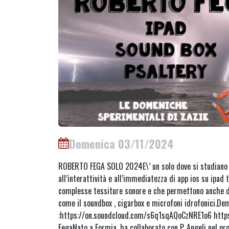
Domenica 03/11/2024
ROBERTO FEGA SOLO 2024E\’ un solo dove si studiano 
all’interattività e all’immediatezza di app ios su ipad
complesse tessiture sonore e che permettono anche d
come il soundbox , cigarbox e microfoni idrofonici.Dem
:https://on.soundcloud.com/s6q1sqAQoCzNRE1o6 http
FegaNato a Formia, ha collaborato con P. Angeli nel pro