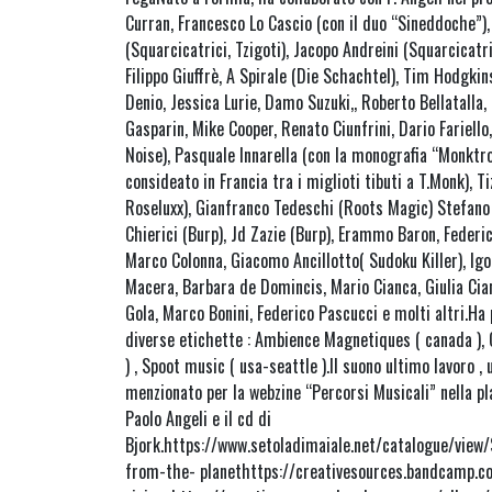
Curran, Francesco Lo Cascio (con il duo “Sineddoche”)
(Squarcicatrici, Tzigoti), Jacopo Andreini (Squarcicatri
Filippo Giuffrè, A Spirale (Die Schachtel), Tim Hodgk
Denio, Jessica Lurie, Damo Suzuki,, Roberto Bellatalla,
Gasparin, Mike Cooper, Renato Ciunfrini, Dario Fariello
Noise), Pasquale Innarella (con la monografia “Monktr
consideato in Francia tra i miglioti tibuti a T.Monk), 
Roseluxx), Gianfranco Tedeschi (Roots Magic) Stefano
Chierici (Burp), Jd Zazie (Burp), Erammo Baron, Federic
Marco Colonna, Giacomo Ancillotto( Sudoku Killer), Igor
Macera, Barbara de Domincis, Mario Cianca, Giulia Ci
Gola, Marco Bonini, Federico Pascucci e molti altri.Ha
diverse etichette : Ambience Magnetiques ( canada ), 
) , Spoot music ( usa-seattle ).Il suono ultimo lavoro , 
menzionato per la webzine “Percorsi Musicali” nella pl
Paolo Angeli e il cd di
Bjork.https://www.setoladimaiale.net/catalogue/vi
from-the- planethttps://creativesources.bandcamp.c