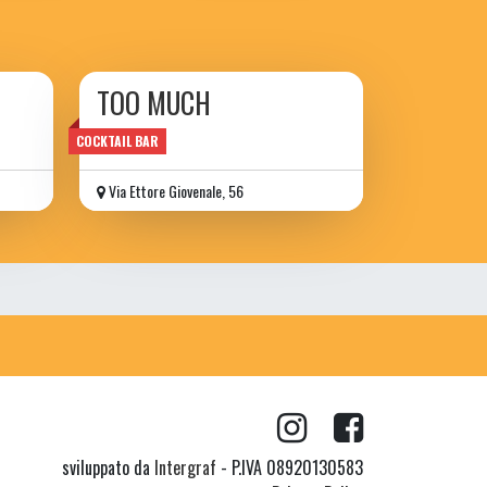
TOO MUCH
wine bar
COCKTAIL BAR
Via Ettore Giovenale, 56
sviluppato da
Intergraf
- P.IVA 08920130583