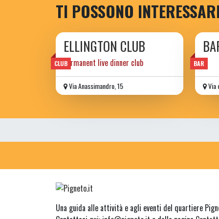
TI POSSONO INTERESSAR
ELLINGTON CLUB
BA
permanent live dinner club
CLUB
BAR
Via Anassimandro, 15
Via 
Una guida alle attività e agli eventi del quartiere Pig