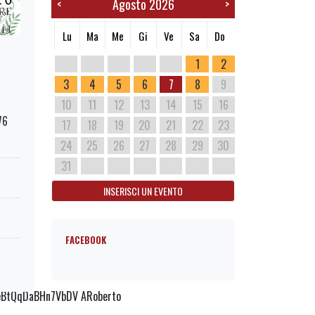
Agosto 2026
<
>
Lu
Ma
Me
Gi
Ve
Sa
Do
1
2
3
4
5
6
7
8
9
10
11
12
13
14
15
16
76
17
18
19
20
21
22
23
24
25
26
27
28
29
30
31
INSERISCI UN EVENTO
FACEBOOK
/PeBtQqDaBHn7VbDV ARoberto