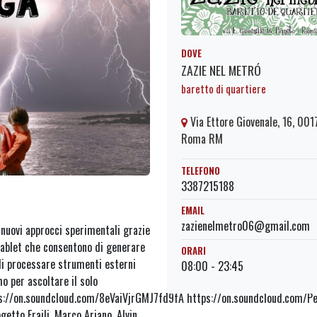
DOVE
ZAZIE NEL METRÓ
baretto di quartiere
Via Ettore Giovenale, 16, 001
Roma RM
TELEFONO
3387215188
EMAIL
zazienelmetro06@gmail.com
nuovi approcci sperimentali grazie
 tablet che consentono di generare
ORARI
i processare strumenti esterni
08:00 - 23:45
o per ascoltare il solo
s://on.soundcloud.com/8eVaiVjrGMJ7fd9fA https://on.soundcloud.com
getto Fraili, Marco Ariano, Alvin