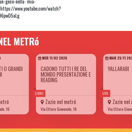
un-geco-nella- mia-
https://www.youtube.com/watch?
g96pwD5aLg
 NEL METRó
6
MER 11/02 2026
MAR 25/11 20
TI O GRANDI
CADONO TUTTI I RE DEL
YALLARABI
I
MONDO PRESENTAZIONE E
READING
LIBRI
LIVE
metró
Zazie nel metró
Zazie nel
ale, 16
Via Ettore Giovenale, 16
Via Ettore Giove