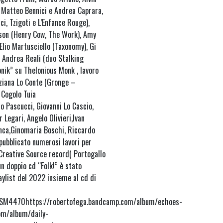
, Matteo Bennici e Andrea Caprara,
ci, Tzigoti e L’Enfance Rouge),
inson (Henry Cow, The Work), Amy
 Elio Martusciello (Taxonomy), Gi
, Andrea Reali (duo Stalking
onik” su Thelonious Monk , lavoro
Tiziana Lo Conte (Gronge –
 Cogolo Tuia
o Pascucci, Giovanni Lo Cascio,
 Legari, Angelo Olivieri,Ivan
anca,Ginomaria Boschi, Riccardo
 pubblicato numerosi lavori per
Creative Source record( Portogallo
un doppio cd “Folk!” è stato
aylist del 2022 insieme al cd di
ew/SM4470https://robertofega.bandcamp.com/album/echoes-
om/album/daily-