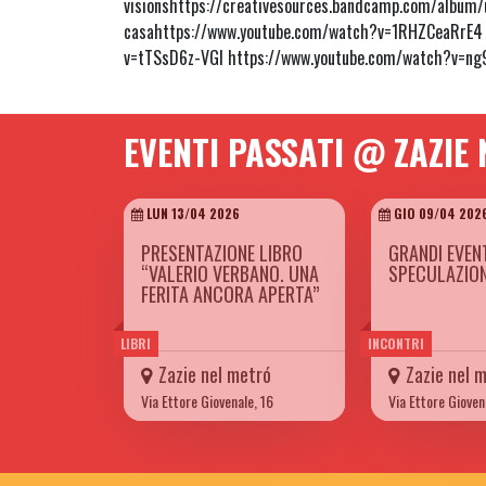
visionshttps://creativesources.bandcamp.com/album/
casahttps://www.youtube.com/watch?v=1RHZCeaRrE4 
v=tTSsD6z-VGI https://www.youtube.com/watch?v=n
EVENTI PASSATI @ ZAZIE
LUN 13/04 2026
GIO 09/04 202
PRESENTAZIONE LIBRO
GRANDI EVEN
“VALERIO VERBANO. UNA
SPECULAZION
FERITA ANCORA APERTA”
LIBRI
INCONTRI
Zazie nel metró
Zazie nel 
Via Ettore Giovenale, 16
Via Ettore Gioven