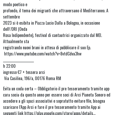
modo poetico e
profondo, il tema dei migranti che attraversano il Mediterraneo. A
settembre
2023 si è esibita in Piazza Lucio Dalla a Bologna, in occasione
dell\’ORI (Onda
Rosa Indipendente), festival di cantautrici organizzato dal MEI.
Attualmente sta
registrando nuovi brani in attesa di pubblicare il suo Ep.
https://www.youtube.com/watch?v=8vtdCdva3hw
____________________
h 22:00
ingresso €7 + tessera arci
Via Casilina, 196/a, 00176 Roma RM
Evita un coda certa – Obbligatorio il pre tesseramento tramite app
carə sociə da questo anno per essere soci di Arci Pianeta Sonoro ed
accedere a gli spazi associativi e sopratutto evitare file, bisogna
scaricare l’App Arci e fare il pre tesseramento tramite App ai
seguenti link https://play.google.com/store/apps/details…