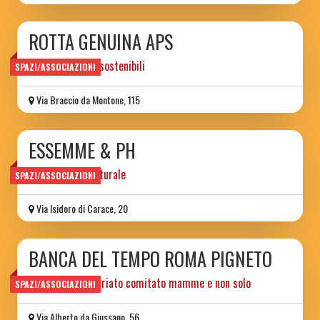
ROTTA GENUINA APS
Prodotti etici e sostenibili
SPAZI/ASSOCIAZIONI
Via Braccio da Montone, 115
ESSEMME & PH
associazione culturale
SPAZI/ASSOCIAZIONI
Via Isidoro di Carace, 20
BANCA DEL TEMPO ROMA PIGNETO
ass.ne di volontariato comitato mamme e non solo
SPAZI/ASSOCIAZIONI
Via Alberto da Giussano, 56