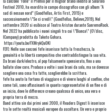
la canzone “Folle” il Premio per il miglior brano inedito al Solarolo
Festival 2010, ha esordito in campo discografico con gli album “A
sud di nessun nord” (Goodfellas, Artis First, 2015) e
successivamente \”Se ci credi\” (Goodfellas, Believe,2019). Nel
settembre 2020 si esibisce al Teatro Ariston durante SanremoRock.
Nel 2022 ha pubblicato i nuovi singoli tra cui \”Bianca\” (O\’disc,
ICompany) prodotta da Taketo Gohara.
https://youtu.be/FXMrykQu0KI
FEFE: Nelle sue canzoni fefe inserisce tutta la freschezza, la
genuinità e la libertà compositiva che contraddistingue la sua vita.
Da brani dark/electro, al pop falsamente spensierato, fino a una
ballate slow core. Produce a volte i suoi brani da sola, ma se dovesse
scegliere una cosa fra tutte, sceglierebbe la scrittura.
fefe ha avuto la fortuna di viaggiare e di vivere luoghi al confine, che
come tali, sono affascinanti in quanto rappresentativi di un fine e di
un inizio, dove le differenze creano qualcosa di unico, una vera e
propria terra di mezzo.
Band attiva sin dai primi anni 2000, il Readers Digest li inserisce
tra le sette realtà musicali europee da ascoltare. Un vero e proprio