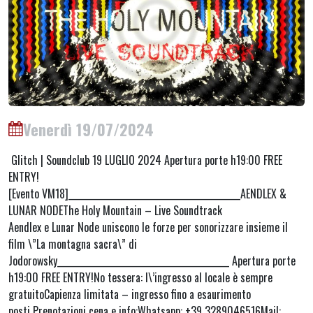
Venerdì 19/07/2024
Glitch | Soundclub 19 LUGLIO 2024 Apertura porte h19:00 FREE
ENTRY!
[Evento VM18]_________________________________________AENDLEX &
LUNAR NODEThe Holy Mountain – Live Soundtrack
Aendlex e Lunar Node uniscono le forze per sonorizzare insieme il
film \”La montagna sacra\” di
Jodorowsky_________________________________________ Apertura porte
h19:00 FREE ENTRY!No tessera: l\’ingresso al locale è sempre
gratuitoCapienza limitata – ingresso fino a esaurimento
posti Prenotazioni cena e info:Whatsapp: +39 3289046516Mail: