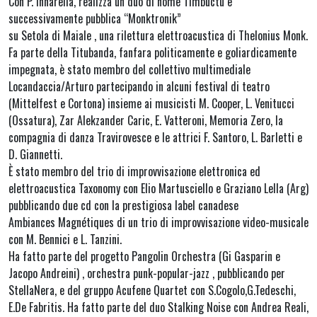
Con P. Innarella, realizza un duo di nome Timbuctu e
successivamente pubblica “Monktronik”
su Setola di Maiale , una rilettura elettroacustica di Thelonius Monk.
Fa parte della Titubanda, fanfara politicamente e goliardicamente
impegnata, è stato membro del collettivo multimediale
Locandaccia/Arturo partecipando in alcuni festival di teatro
(Mittelfest e Cortona) insieme ai musicisti M. Cooper, L. Venitucci
(Ossatura), Zar Alekzander Caric, E. Vatteroni, Memoria Zero, la
compagnia di danza Travirovesce e le attrici F. Santoro, L. Barletti e
D. Giannetti.
È stato membro del trio di improvvisazione elettronica ed
elettroacustica Taxonomy con Elio Martusciello e Graziano Lella (Arg)
pubblicando due cd con la prestigiosa label canadese
Ambiances Magnétiques di un trio di improvvisazione video-musicale
con M. Bennici e L. Tanzini.
Ha fatto parte del progetto Pangolin Orchestra (Gi Gasparin e
Jacopo Andreini) , orchestra punk-popular-jazz , pubblicando per
StellaNera, e del gruppo Acufene Quartet con S.Cogolo,G.Tedeschi,
E.De Fabritis. Ha fatto parte del duo Stalking Noise con Andrea Reali,