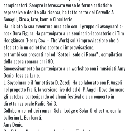
campionatori. Sempre interessato verso le forme artistiche
espressive e dedite alla ricerca, ha fatto parte del Cervello A
Sonagli, Circ.a, Iato, Ixem e Circuiterie .
Ha iniziato la sua avventura musicale con il gruppo di avanguardia-
rock Dura Figura. Ha partecipato a un seminario-laboratorio di Tim
Hodgkinson (Henry Cow – The Work) sull\’improvvisazione che è
sfociato in un collettivo aperto di improvvisazione,
entrambi son presenti nel cd “Sotto il sole di Roma” , compilation
della scena romana anni 90.
Successivamente ha partecipato a un workshop con i musicisti Amy
Denio, Jessica Lurie,
L. Soybelman e il fumettista D. Zezelj. Ha collaborato con P. Angeli
nel progetto Fraili, la versione live del cd di P. Angeli Dove dormono
gli autobus, partecipando ad alcuni festival e a un concerto in
diretta nazionale Radio Rai 3.
Collabora nel cd dei romani Solar Lodge e Solar Orchestra, con la
ballerina L. Benfenati,
Amy Denio.