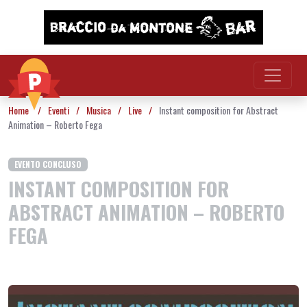
Vai al contenuto
Home
/
Eventi
/
Musica
/
Live
/
Instant composition for Abstract
Animation – Roberto Fega
EVENTO CONCLUSO
INSTANT COMPOSITION FOR
ABSTRACT ANIMATION – ROBERTO
FEGA