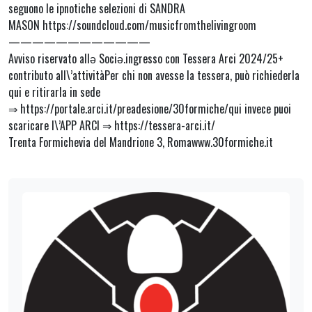
seguono le ipnotiche selezioni di SANDRA
MASON https://soundcloud.com/musicfromthelivingroom
————————————
Avviso riservato allǝ Sociǝ.ingresso con Tessera Arci 2024/25+
contributo all\’attivitàPer chi non avesse la tessera, può richiederla
qui e ritirarla in sede
⇒ https://portale.arci.it/preadesione/30formiche/qui invece puoi
scaricare l\’APP ARCI ⇒ https://tessera-arci.it/
Trenta Formichevia del Mandrione 3, Romawww.30formiche.it