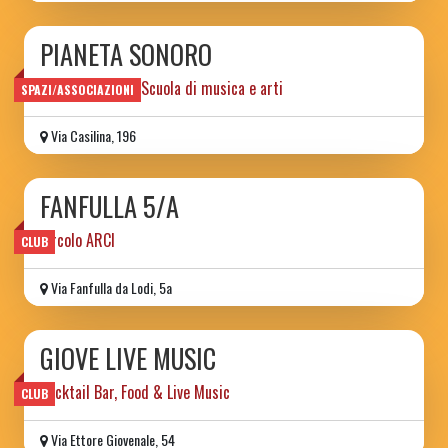
PIANETA SONORO
Spazio sociale e Scuola di musica e arti
SPAZI/ASSOCIAZIONI
Via Casilina, 196
FANFULLA 5/A
circolo ARCI
CLUB
Via Fanfulla da Lodi, 5a
GIOVE LIVE MUSIC
Cocktail Bar, Food & Live Music
CLUB
Via Ettore Giovenale, 54