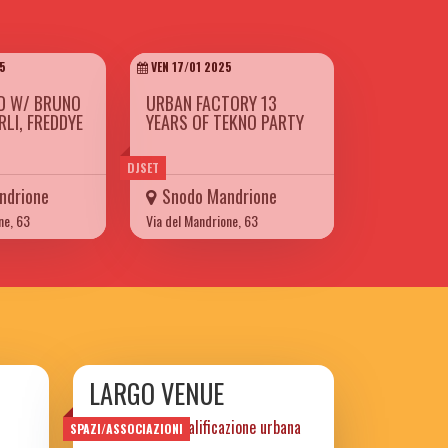
5
VEN 17/01 2025
D W/ BRUNO
URBAN FACTORY 13
RLI, FREDDYE
YEARS OF TEKNO PARTY
DJSET
ndrione
Snodo Mandrione
ne, 63
Via del Mandrione, 63
LARGO VENUE
progetto di riqualificazione urbana
SPAZI/ASSOCIAZIONI