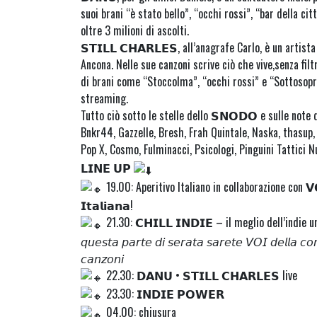
suoi brani “è stato bello”, “occhi rossi”, “bar della ci
oltre 3 milioni di ascolti.
𝗦𝗧𝗜𝗟𝗟 𝗖𝗛𝗔𝗥𝗟𝗘𝗦, all’anagrafe Carlo, è un arti
Ancona. Nelle sue canzoni scrive ciò che vive,senza fil
di brani come “Stoccolma”, “occhi rossi” e “Sottosopra”
streaming.
Tutto ciò sotto le stelle dello 𝗦𝗡𝗢𝗗𝗢 e sulle note 
Bnkr44, Gazzelle, Bresh, Frah Quintale, Naska, thasup, 
Pop X, Cosmo, Fulminacci, Psicologi, Pinguini Tattici N
𝗟𝗜𝗡𝗘 𝗨𝗣
19.00: Aperitivo Italiano in collaborazione con 𝗩
𝗜𝘁𝗮𝗹𝗶𝗮𝗻𝗮!
21.30: 𝗖𝗛𝗜𝗟𝗟 𝗜𝗡𝗗𝗜𝗘 – il meglio dell’indi
𝘲𝘶𝘦𝘴𝘵𝘢 𝘱𝘢𝘳𝘵𝘦 𝘥𝘪 𝘴𝘦𝘳𝘢𝘵𝘢 𝘴𝘢𝘳𝘦𝘵𝘦 𝘝𝘖𝘐 𝘥𝘦𝘭𝘭𝘢 𝘤𝘰
𝘤𝘢𝘯𝘻𝘰𝘯𝘪
22.30: 𝗗𝗔𝗡𝗨 • 𝗦𝗧𝗜𝗟𝗟 𝗖𝗛𝗔𝗥𝗟𝗘𝗦 live
23.30: 𝗜𝗡𝗗𝗜𝗘 𝗣𝗢𝗪𝗘𝗥
04.00: chiusura