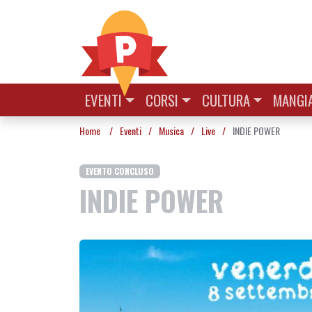
Vai al contenuto
EVENTI
CORSI
CULTURA
MANGIA
Home
/
Eventi
/
Musica
/
Live
/
INDIE POWER
EVENTO CONCLUSO
INDIE POWER