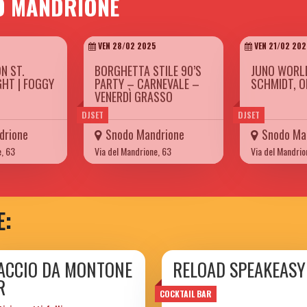
O MANDRIONE
VEN 28/02 2025
VEN 21/02 202
N ST.
BORGHETTA STILE 90’S
JUNO WORL
GHT | FOGGY
PARTY – CARNEVALE –
SCHMIDT, O
VENERDÌ GRASSO
DJSET
DJSET
drione
Snodo Mandrione
Snodo Ma
e, 63
Via del Mandrione, 63
Via del Mandrio
E:
ACCIO DA MONTONE
RELOAD SPEAKEASY
R
COCKTAIL BAR