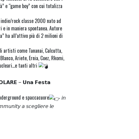
ttà” e “game boy” con cui totalizza
sta indie/rock classe 2000 nato ad
tri e in maniera spontanea. Autore
 ha all’attivo più di 2 milioni di
di artisti come Tananai, Calcutta,
Blanco, Ariete, Ernia, Coez, Rkomi,
ucleari…e tanti altri
𝗟𝗔𝗥𝗘 – 𝗨𝗻𝗮 𝗙𝗲𝘀𝘁𝗮
e underground e spaccacuore
𝘪𝘯
𝘮𝘮𝘶𝘯𝘪𝘵𝘺 𝘢 𝘴𝘤𝘦𝘨𝘭𝘪𝘦𝘳𝘦 𝘭𝘦