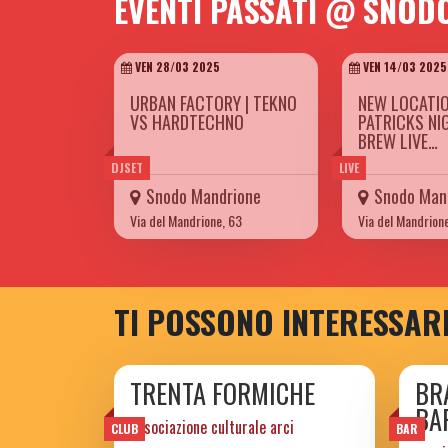
EVENTI PASSATI @ SNOD
VEN 28/03 2025
VEN 14/03 2025
URBAN FACTORY | TEKNO
NEW LOCATIO
VS HARDTECHNO
PATRICKS NI
BREW LIVE…
DJSET
LIVE
Snodo Mandrione
Snodo Man
Via del Mandrione, 63
Via del Mandrion
TI POSSONO INTERESSAR
TRENTA FORMICHE
BR
BA
associazione culturale arci
CLUB
BAR