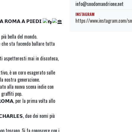
info@snodomandrione.net
INSTAGRAM
https://www.instagram.com/sn
𝗔 𝗥𝗢𝗠𝗔 𝗔 𝗣𝗜𝗘𝗗𝗜
à più bella del mondo.
e che sta facendo ballare tutta
 ti aspetteresti mai in discoteca,
tivo, è un coro esagerato sulle
la nostra generazione.
ato alla nuova scena indie con
 graffiti pop.
𝗢𝗠𝗔, per la prima volta allo
 𝗖𝗛𝗔𝗥𝗟𝗘𝗦, due dei nomi più
pop toscano. Si fa conoscere con i