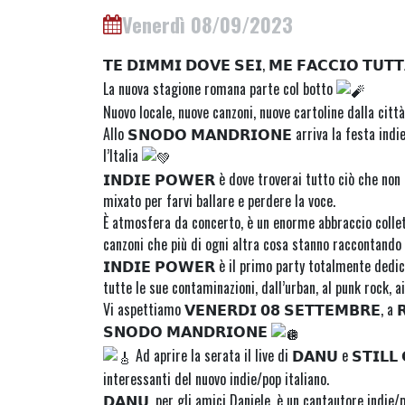
Venerdì 08/09/2023
𝗧𝗘 𝗗𝗜𝗠𝗠𝗜 𝗗𝗢𝗩𝗘 𝗦𝗘𝗜, 𝗠𝗘 𝗙𝗔𝗖𝗖𝗜𝗢 𝗧𝗨𝗧
La nuova stagione romana parte col botto
Nuovo locale, nuove canzoni, nuove cartoline dalla citt
Allo 𝗦𝗡𝗢𝗗𝗢 𝗠𝗔𝗡𝗗𝗥𝗜𝗢𝗡𝗘 arriva la festa indi
l’Italia
𝗜𝗡𝗗𝗜𝗘 𝗣𝗢𝗪𝗘𝗥 è dove troverai tutto ciò che non
mixato per farvi ballare e perdere la voce.
È atmosfera da concerto, è un enorme abbraccio collet
canzoni che più di ogni altra cosa stanno raccontando 
𝗜𝗡𝗗𝗜𝗘 𝗣𝗢𝗪𝗘𝗥 è il primo party totalmente dedic
tutte le sue contaminazioni, dall’urban, al punk rock, ai
Vi aspettiamo 𝗩𝗘𝗡𝗘𝗥𝗗𝗜 𝟬𝟴 𝗦𝗘𝗧𝗧𝗘𝗠𝗕𝗥𝗘, a 
𝗦𝗡𝗢𝗗𝗢 𝗠𝗔𝗡𝗗𝗥𝗜𝗢𝗡𝗘
Ad aprire la serata il live di 𝗗𝗔𝗡𝗨 e 𝗦𝗧𝗜𝗟𝗟
interessanti del nuovo indie/pop italiano.
𝗗𝗔𝗡𝗨, per gli amici Daniele, è un cantautore indie/