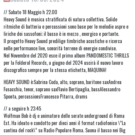
// Sabato 18 Maggio h 22.00
Heavy Sound è musica stratificata di natura collettiva. Solide
ritmiche di batteria e percussioni sono base per le melodie aspre e
liriche dei sassofoni; il basso è in mezzo , energico e portante.
Il progetto Heavy Sound predilige timbriche acustiche e ricerca
nelle performance live, sonorità terrene di energie condivise.
Nel Novembre del 2020 esce il primo album PANDOMESTIC THRILLS
per la Folderol Records, a giugno del 2024 uscirà il nuovo lavoro
discografico sempre per la stessa etichetta, MAQUINA!
HEAVY SOUND è:Sabrina Coda, alto, soprano, baritone saxAndrea
Fusacchia, tenor, soprano saxFlavio Bertipaglia, bassAlessandro
Sponta, percussionsFrancesco Pitarra, drums
// a seguire h 23:45
Wolfman Bob è dj e animatore delle serate underground di Roma
Est. Ha ideato e condotto per dieci anni il format radiofonico \”La
cantina del rock\” su Radio Popolare Roma. Suona il basso nei Big