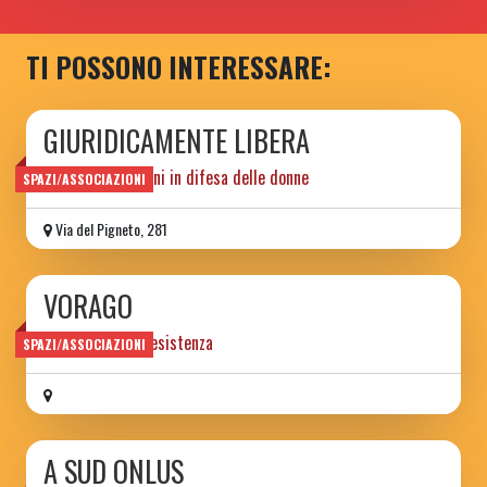
TI POSSONO INTERESSARE:
GIURIDICAMENTE LIBERA
Diritti & Relazioni in difesa delle donne
SPAZI/ASSOCIAZIONI
Via del Pigneto, 281
VORAGO
Musica Arte e Resistenza
SPAZI/ASSOCIAZIONI
A SUD ONLUS