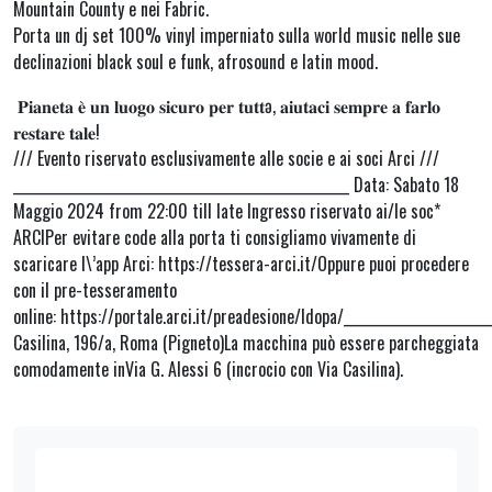
Mountain County e nei Fabric.
Porta un dj set 100% vinyl imperniato sulla world music nelle sue
declinazioni black soul e funk, afrosound e latin mood.
𝐏𝐢𝐚𝐧𝐞𝐭𝐚 𝐞̀ 𝐮𝐧 𝐥𝐮𝐨𝐠𝐨 𝐬𝐢𝐜𝐮𝐫𝐨 𝐩𝐞𝐫 𝐭𝐮𝐭𝐭ə, 𝐚𝐢𝐮𝐭𝐚𝐜𝐢 𝐬𝐞𝐦𝐩𝐫𝐞 𝐚 𝐟𝐚𝐫𝐥𝐨
𝐫𝐞𝐬𝐭𝐚𝐫𝐞 𝐭𝐚𝐥𝐞!
/// Evento riservato esclusivamente alle socie e ai soci Arci ///
___________________________________________________ Data: Sabato 18
Maggio 2024 from 22:00 till late Ingresso riservato ai/le soc*
ARCIPer evitare code alla porta ti consigliamo vivamente di
scaricare l\’app Arci: https://tessera-arci.it/Oppure puoi procedere
con il pre-tesseramento
online: https://portale.arci.it/preadesione/ldopa/______________________
Casilina, 196/a, Roma (Pigneto)La macchina può essere parcheggiata
comodamente inVia G. Alessi 6 (incrocio con Via Casilina).