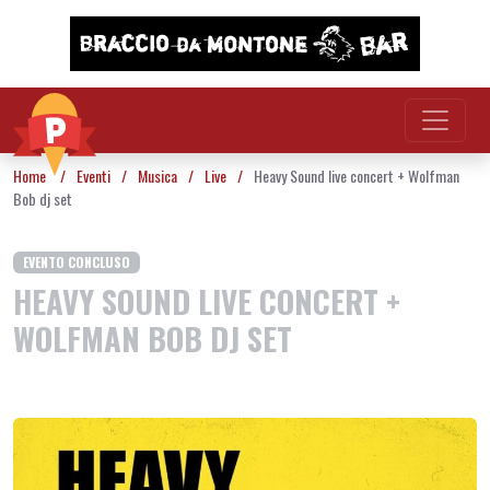
Vai al contenuto
Home
/
Eventi
/
Musica
/
Live
/
Heavy Sound live concert + Wolfman
Bob dj set
EVENTO CONCLUSO
HEAVY SOUND LIVE CONCERT +
WOLFMAN BOB DJ SET