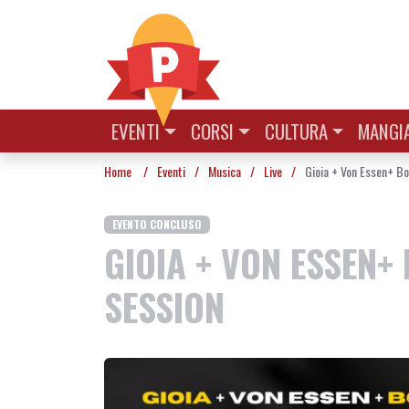
Vai al contenuto
EVENTI
CORSI
CULTURA
MANGIA
Home
/
Eventi
/
Musica
/
Live
/
Gioia + Von Essen+ Bo
EVENTO CONCLUSO
GIOIA + VON ESSEN+
SESSION