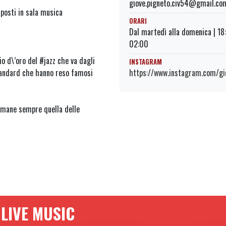
giove.pigneto.civ54@gmail.co
posti in sala musica
ORARI
Dal martedì alla domenica | 18
02:00
o d\’oro del #jazz che va dagli
INSTAGRAM
https://www.instagram.com/gio
 standard che hanno reso famosi
mane sempre quella delle
 LIVE MUSIC