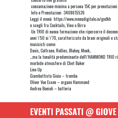
concerto live gratuito
consumazione minima a persona 15€ per prenotazioni 
Info e Prenotazioni 3408615526
Leggi il menù https://www.menudigitale.io/gvdkh
e scegli fra Cocktails, Vino o Birra
Un TRIO di nuova formazione che ripercorre il decenni
anni \’50 ai \’70, caratterizzato da brani originali e
musicisti come:
Davis, Coltrane, Rollins, Blakey, Monk..
…ma la tonalità predominante dell\’HAMMOND TRIO ri
morbide atmosfere di Chet Baker
Line Up
Giambattista Gioia – tromba
Oliver Von Essen – organo Hammond
Andrea Bonioli – batteria
EVENTI PASSATI @ GIOVE