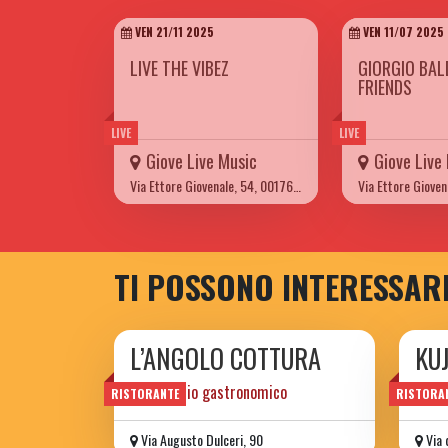
VEN 21/11 2025
VEN 11/07 2025
LIVE THE VIBEZ
GIORGIO BAL
FRIENDS
LIVE
LIVE
Giove Live Music
Giove Live
Via Ettore Giovenale, 54, 00176 Roma
TI POSSONO INTERESSAR
L’ANGOLO COTTURA
KU
laboratorio gastronomico
Drink
RISTORANTE
RISTORA
Via Augusto Dulceri, 90
Via 