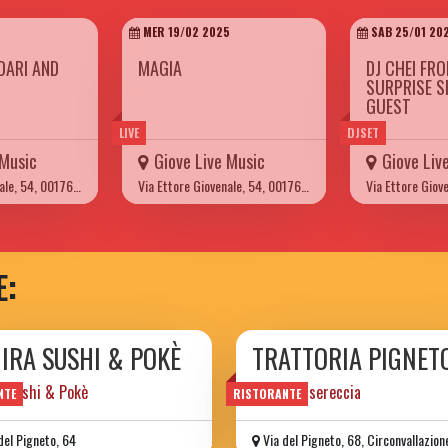
MER 19/02 2025
SAB 25/01 20
DARI AND
MAGIA
DJ CHEI FR
SURPRISE S
GUEST
LIVE
DJSET
 Music
Giove Live Music
Giove Liv
Via Ettore Giovenale, 54, 00176 Roma
Via Ettore Giovenale, 54, 00176 Roma
E:
JIRA SUSHI & POKÈ
TRATTORIA PIGNET
, Sushi & Pokè
cucina casereccia
NTE
RISTORANTE
del Pigneto, 64
Via del Pigneto, 68, Circonvallazione Cas