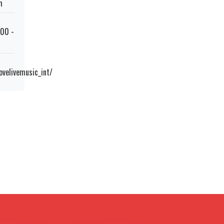
m
:00 -
velivemusic_int/