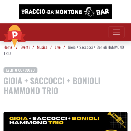
Vai al contenuto
Home
/
Eventi
/
Musica
/
Live
/
Gioia + Saccocci + Bonioli HAMMOND
TRIO
EVENTO CONCLUSO
GIOIA + SACCOCCI + BONIOLI
HAMMOND TRIO