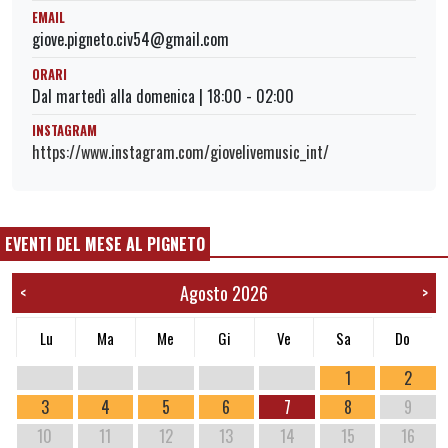
EMAIL
giove.pigneto.civ54@gmail.com
ORARI
Dal martedì alla domenica | 18:00 - 02:00
INSTAGRAM
https://www.instagram.com/giovelivemusic_int/
EVENTI DEL MESE AL PIGNETO
Agosto 2026
<
>
Lu
Ma
Me
Gi
Ve
Sa
Do
1
2
3
4
5
6
7
8
9
10
11
12
13
14
15
16