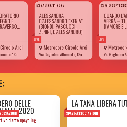
SAB 22/11 2025
GIO 20/11 202
BORATORIO
ALESSANDRA
QUANDO L’A
SEGNO E
D’ALESSANDRO “XENIA”
VERRÀ – 11
TRAVERSO…
(BIONDI, PASCUCCI,
D’AMORE E 
ZENINI, D’ALESSANDRO)
LIVE
LIVE
Circolo Arci
Metrocore Circolo Arci
Metrocore
bimonte, 18c
Via Guglielmo Albimonte, 18c
Via Guglielmo A
E:
BERO DELLE
LA TANA LIBERA TU
RFALLE 2020
SOCIAZIONI
SPAZI/ASSOCIAZIONI
ttivo d'arte upcycling