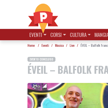
Vai al contenuto
EVENTI
CORSI
CULTURA
MANGIA
Home
/
Eventi
/
Musica
/
Live
/
ÉVEIL – Balfolk fran
EVENTO CONCLUSO
ÉVEIL – BALFOLK F