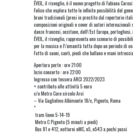
ÉVEIL, il risveglio, è il nuovo progetto di Fabiana Caro
Felice che esplora tutte le infinite possibilità del gen
brani tradizionali (presi in prestito dal repertorio ita
composizioni originali e cover di autori internazionali
danze francesi, occitane, dell\’Est Europa, portoghesi, 
ÉVEIL, il risveglio, rappresenta uno scenario di possibil
per la musica e l\’umanità tutta dopo un periodo di os
Fatto di suoni, canti, piedi che ballano e mani intrecci
Apertura porte : ore 21:00
Inzio concerto : ore 22:00
Ingresso con tessera ARCI 2022/2023
+ contributo alle attività 5 euro
c/o Metro Core circolo Arci
– Via Guglielmo Albimonte 18/c, Pigneto, Roma
*
tram linee 5-14-19
Metro C Pigneto (5 minuti a piedi)
Bus 81 e 412, notturni nMC, n5, n543 a pochi passi