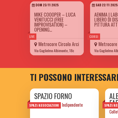
DOM 23/11 2025
SAB 22/11 2025
MIKE COOOPER – LUCA
AENIMA | LA
VENITUCCI (FREE
LIBERO DI DI
IMPROVISATION) –
PITTURA AT
OPENING…
LIVE
CORSI
Metrocore Circolo Arci
Metrocore 
Via Guglielmo Albimonte, 18c
Via Guglielmo Al
TI POSSONO INTERESSAR
SPAZIO FORNO
AL
FA
Spazio Culturare Indipendente
SPAZI/ASSOCIAZIONI
SPAZI/AS
Colle