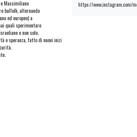
si e Massimiliano
https://www.instagram.com/m
ere balfolk, alternando
liano ed europeo) a
 sui quali sperimentare
israeliane e non solo.
ità e speranza, fatto di nuovi inizi
curità.
ate.