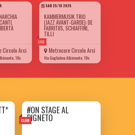
5
SAB 25/10 2025
NARCHIA
KAMMERMUSIK TRIO
 CANTI
(JAZZ AVANT-GARDE): DE
LIBERTÀ
FABRITIIS, SCHIAFFINI,
TILLI
LIVE
 Circolo Arci
Metrocore Circolo Arci
lbimonte, 18c
Via Guglielmo Albimonte, 18c
TT*
#ON STAGE AL
PIGNETO
CLUB