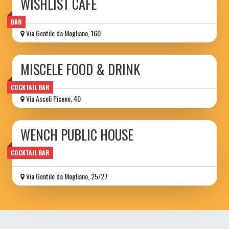
WISHLIST CAFÉ
BAR
Via Gentile da Mogliano, 160
MISCELE FOOD & DRINK
COCKTAIL BAR
Via Ascoli Piceno, 40
WENCH PUBLIC HOUSE
pub
COCKTAIL BAR
Via Gentile da Mogliano, 25/27