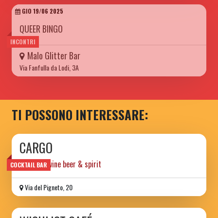
GIO 19/06 2025
QUEER BINGO
INCONTRI
Malo Glitter Bar
Via Fanfulla da Lodi, 3A
TI POSSONO INTERESSARE:
CARGO
aperitifs wine beer & spirit
COCKTAIL BAR
Via del Pigneto, 20