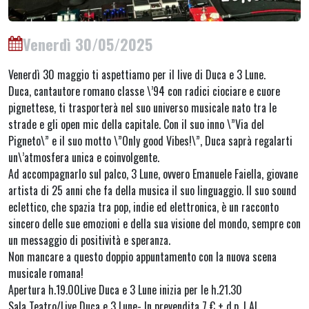
Venerdì 30/05/2025
Venerdì 30 maggio ti aspettiamo per il live di Duca e 3 Lune.
Duca, cantautore romano classe \’94 con radici ciociare e cuore
pignettese, ti trasporterà nel suo universo musicale nato tra le
strade e gli open mic della capitale. Con il suo inno \”Via del
Pigneto\” e il suo motto \”Only good Vibes!\”, Duca saprà regalarti
un\’atmosfera unica e coinvolgente.
Ad accompagnarlo sul palco, 3 Lune, ovvero Emanuele Faiella, giovane
artista di 25 anni che fa della musica il suo linguaggio. Il suo sound
eclettico, che spazia tra pop, indie ed elettronica, è un racconto
sincero delle sue emozioni e della sua visione del mondo, sempre con
un messaggio di positività e speranza.
Non mancare a questo doppio appuntamento con la nuova scena
musicale romana!
Apertura h.19.00Live Duca e 3 Lune inizia per le h.21.30
Sala Teatro/Live Duca e 3 Lune- In prevendita 7 € + d.p. | Al