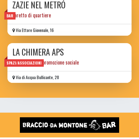
ZAZIE NEL METRÓ
baretto di quartiere
BAR
Via Ettore Giovenale, 16
LA CHIMERA APS
associazione di promozione sociale
SPAZI/ASSOCIAZIONI
Via di Acqua Bullicante, 28