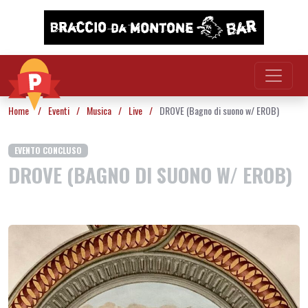
Vai al contenuto
Home
/
Eventi
/
Musica
/
Live
/
DROVE (Bagno di suono w/ EROB)
EVENTO CONCLUSO
DROVE (BAGNO DI SUONO W/ EROB)