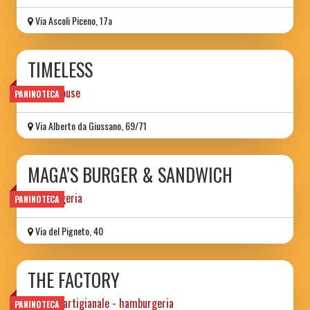
Via Ascoli Piceno, 17a
TIMELESS
public house
PANINOTECA
Via Alberto da Giussano, 69/71
MAGA’S BURGER & SANDWICH
hamburgeria
PANINOTECA
Via del Pigneto, 40
THE FACTORY
birreria artigianale - hamburgeria
PANINOTECA