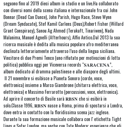
seguono fino al 2019 dieci album in studio e un live.Ha collaborato
con diversi nomi della scena italiana e internazionale fra cui John
Bonnar (Dead Can Dance), John Parish, Hugo Race, Steve Wynn
(Dream Syndacate), Stef Kamil Carlens (Deus),Robert Fisher (Willard
Grant Conspiracy), Sanou Ag Ahmed (Terakaft, Tinariwen), Nada
Malanima, Manuel Agnelli (Afterhours), Alfio Antico.Dal 2013 la sua
ricerca musicale è dedita alla musica popolare afro mediterranea
declinata letterariamente attraverso l’uso della lingua siciliana.
Vincitore di due Premi Tenco (uno rifiutato per motivazioni di lotta
politica) pubblica oggi per Viceversa records “𝐒𝐀𝐑𝐀𝐂𝐄𝐍𝐀”,
album dedicato al dramma palestinese e alle diaspore degli ultimi.
Il 21 novembre si esibisce a Pianeta Sonoro (corde, voce,
elettronica) insieme a Marco Giambrone (chitarra elettrica, voce,
elettronica) e Massimo Ferrarotto (percussioni, voce, elettronica).
Ad aprire il concerto di Basile sarà 𝐑𝐁𝐒𝐍 che si esibirà in
solo.Classe 1996, 𝐑𝐁𝐒𝐍 nasce a Roma, prima di spostarsi a Londra,
dove entra in contatto con la floridissima scena jazz inglese.
Durante la sua formazione musicale collabora con lʼetichetta Tight
Lines e Sofar London, ma anche con Tate Modern; esperienze che gli