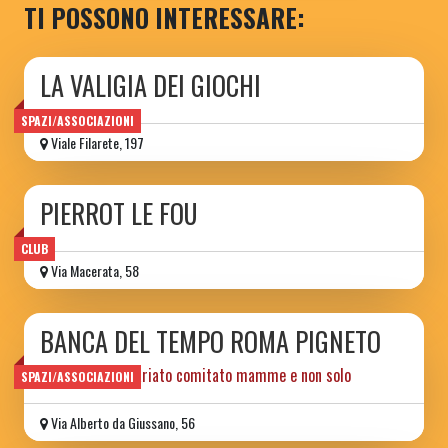
TI POSSONO INTERESSARE:
LA VALIGIA DEI GIOCHI
SPAZI/ASSOCIAZIONI
Viale Filarete, 197
PIERROT LE FOU
CLUB
Via Macerata, 58
BANCA DEL TEMPO ROMA PIGNETO
ass.ne di volontariato comitato mamme e non solo
SPAZI/ASSOCIAZIONI
Via Alberto da Giussano, 56