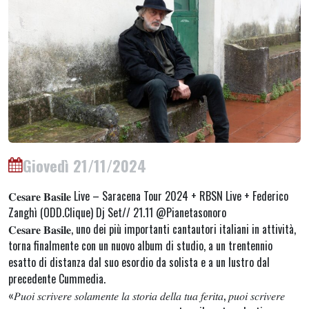
Giovedì 21/11/2024
𝐂𝐞𝐬𝐚𝐫𝐞 𝐁𝐚𝐬𝐢𝐥𝐞 Live – Saracena Tour 2024 + RBSN Live + Federico
Zanghì (ODD.Clique) Dj Set// 21.11 @Pianetasonoro
𝐂𝐞𝐬𝐚𝐫𝐞 𝐁𝐚𝐬𝐢𝐥𝐞, uno dei più importanti cantautori italiani in attività,
torna finalmente con un nuovo album di studio, a un trentennio
esatto di distanza dal suo esordio da solista e a un lustro dal
precedente Cummedia.
«𝑃𝑢𝑜𝑖 𝑠𝑐𝑟𝑖𝑣𝑒𝑟𝑒 𝑠𝑜𝑙𝑎𝑚𝑒𝑛𝑡𝑒 𝑙𝑎 𝑠𝑡𝑜𝑟𝑖𝑎 𝑑𝑒𝑙𝑙𝑎 𝑡𝑢𝑎 𝑓𝑒𝑟𝑖𝑡𝑎, 𝑝𝑢𝑜𝑖 𝑠𝑐𝑟𝑖𝑣𝑒𝑟𝑒