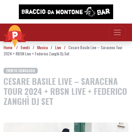
Vai al contenuto
Home
/
Eventi
/
Musica
/
Live
/
Cesare Basile Live – Saracena Tour
2024 + RBSN Live + Federico Zanghì Dj Set
EVENTO CONCLUSO
CESARE BASILE LIVE – SARACENA
TOUR 2024 + RBSN LIVE + FEDERICO
ZANGHÌ DJ SET