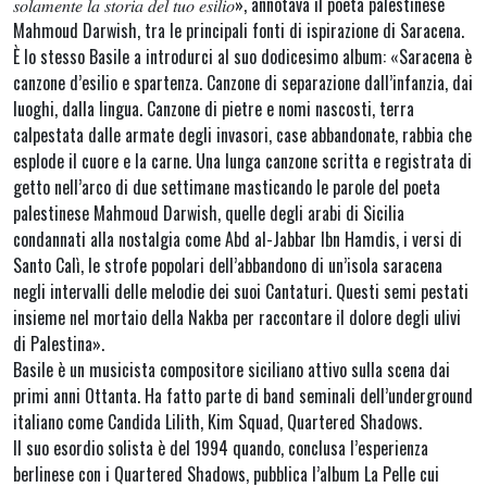
𝑠𝑜𝑙𝑎𝑚𝑒𝑛𝑡𝑒 𝑙𝑎 𝑠𝑡𝑜𝑟𝑖𝑎 𝑑𝑒𝑙 𝑡𝑢𝑜 𝑒𝑠𝑖𝑙𝑖𝑜», annotava il poeta palestinese
Mahmoud Darwish, tra le principali fonti di ispirazione di Saracena.
È lo stesso Basile a introdurci al suo dodicesimo album: «Saracena è
canzone d’esilio e spartenza. Canzone di separazione dall’infanzia, dai
luoghi, dalla lingua. Canzone di pietre e nomi nascosti, terra
calpestata dalle armate degli invasori, case abbandonate, rabbia che
esplode il cuore e la carne. Una lunga canzone scritta e registrata di
getto nell’arco di due settimane masticando le parole del poeta
palestinese Mahmoud Darwish, quelle degli arabi di Sicilia
condannati alla nostalgia come Abd al-Jabbar Ibn Hamdis, i versi di
Santo Calì, le strofe popolari dell’abbandono di un’isola saracena
negli intervalli delle melodie dei suoi Cantaturi. Questi semi pestati
insieme nel mortaio della Nakba per raccontare il dolore degli ulivi
di Palestina».
Basile è un musicista compositore siciliano attivo sulla scena dai
primi anni Ottanta. Ha fatto parte di band seminali dell’underground
italiano come Candida Lilith, Kim Squad, Quartered Shadows.
Il suo esordio solista è del 1994 quando, conclusa l’esperienza
berlinese con i Quartered Shadows, pubblica l’album La Pelle cui