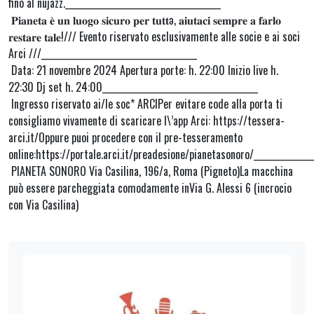
fino al nujazz._____________________________________
𝐏𝐢𝐚𝐧𝐞𝐭𝐚 𝐞̀ 𝐮𝐧 𝐥𝐮𝐨𝐠𝐨 𝐬𝐢𝐜𝐮𝐫𝐨 𝐩𝐞𝐫 𝐭𝐮𝐭𝐭ə, 𝐚𝐢𝐮𝐭𝐚𝐜𝐢 𝐬𝐞𝐦𝐩𝐫𝐞 𝐚 𝐟𝐚𝐫𝐥𝐨
𝐫𝐞𝐬𝐭𝐚𝐫𝐞 𝐭𝐚𝐥𝐞!/// Evento riservato esclusivamente alle socie e ai soci
Arci ///_____________________________________
Data: 21 novembre 2024 Apertura porte: h. 22:00 Inizio live h.
22:30 Dj set h. 24:00_____________________________________
Ingresso riservato ai/le soc* ARCIPer evitare code alla porta ti
consigliamo vivamente di scaricare l\’app Arci: https://tessera-
arci.it/Oppure puoi procedere con il pre-tesseramento
online:https://portale.arci.it/preadesione/pianetasonoro/______________
PIANETA SONORO Via Casilina, 196/a, Roma (Pigneto)La macchina
può essere parcheggiata comodamente inVia G. Alessi 6 (incrocio
con Via Casilina)