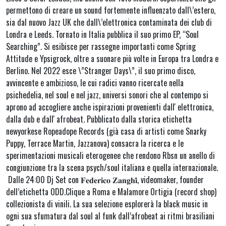
permettono di creare un sound fortemente influenzato dall\’estero,
sia dal nuovo Jazz UK che dall\’elettronica contaminata dei club di
Londra e Leeds. Tornato in Italia pubblica il suo primo EP, “Soul
Searching”. Si esibisce per rassegne importanti come Spring
Attitude e Ypsigrock, oltre a suonare più volte in Europa tra Londra e
Berlino. Nel 2022 esce \”Stranger Days\”, il suo primo disco,
avvincente e ambizioso, le cui radici vanno ricercate nella
psichedelia, nel soul e nel jazz, universi sonori che al contempo si
aprono ad accogliere anche ispirazioni provenienti dallʼelettronica,
dalla dub e dallʼafrobeat. Pubblicato dalla storica etichetta
newyorkese Ropeadope Records (già casa di artisti come Snarky
Puppy, Terrace Martin, Jazzanova) consacra la ricerca e le
sperimentazioni musicali eterogenee che rendono Rbsn un anello di
congiunzione tra la scena psych/soul italiana e quella internazionale.
Dalle 24:00 Dj Set con 𝐅𝐞𝐝𝐞𝐫𝐢𝐜𝐨 𝐙𝐚𝐧𝐠𝐡𝐢̀, videomaker, founder
dell’etichetta ODD.Clique a Roma e Malamore Ortigia (record shop)
collezionista di vinili. La sua selezione esplorerà la black music in
ogni sua sfumatura dal soul al funk dall’afrobeat ai ritmi brasiliani