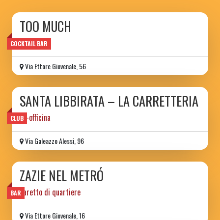
TOO MUCH
wine bar
COCKTAIL BAR
Via Ettore Giovenale, 56
SANTA LIBBIRATA – LA CARRETTERIA
ex-officina
CLUB
Via Galeazzo Alessi, 96
ZAZIE NEL METRÓ
baretto di quartiere
BAR
Via Ettore Giovenale, 16