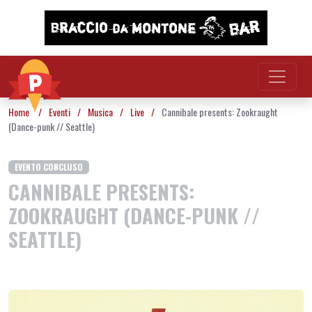
Vai al contenuto
Home
/
Eventi
/
Musica
/
Live
/
Cannibale presents: Zookraught
(Dance-punk // Seattle)
EVENTO CONCLUSO
CANNIBALE PRESENTS:
ZOOKRAUGHT (DANCE-PUNK //
SEATTLE)