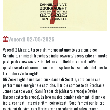
Venerdì 02/05/2025
Venerdì 2 Maggio, terzo e ultimo appuntamento stagionale con
Cannibale, un mix di freschezze indie newwave/ accozzaglie chiamate
post-punk / new wave/ 80s elettro / leftfield e tanto altro!Per
questa serata abbiamo il piacere di ospitare live sul palco del Trenta
formiche i Zookraught!
Gli Zookraught è una band punk dance di Seattle, nota per le sue
performance energiche e caotiche. Il trio è composto da Stephanie
Jones (basso e voce), Sami Frederick (chitarra e voce) e Baylee
Harper (batteria e voce). La loro musica combina elementi di punk e
indie, con testi intensi e ritmi coinvolgenti. Sono famosi per le loro
esibizioni dal vivo, caratterizzate da acrobazie sul palco, trucco