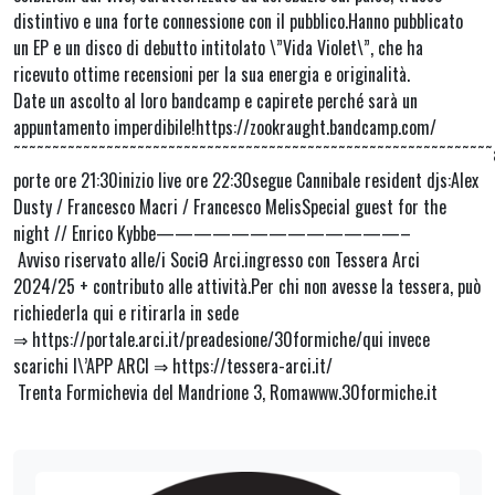
distintivo e una forte connessione con il pubblico.Hanno pubblicato
un EP e un disco di debutto intitolato \”Vida Violet\”, che ha
ricevuto ottime recensioni per la sua energia e originalità.
Date un ascolto al loro bandcamp e capirete perché sarà un
appuntamento imperdibile!https://zookraught.bandcamp.com/
˜˜˜˜˜˜˜˜˜˜˜˜˜˜˜˜˜˜˜˜˜˜˜˜˜˜˜˜˜˜˜˜˜˜˜˜˜˜˜˜˜˜˜˜˜˜˜˜˜˜˜˜˜˜˜˜˜˜˜˜˜˜
porte ore 21:30inizio live ore 22:30segue Cannibale resident djs:Alex
Dusty / Francesco Macri / Francesco MelisSpecial guest for the
night // Enrico Kybbe—————————————–
Avviso riservato alle/i SociƏ Arci.ingresso con Tessera Arci
2024/25 + contributo alle attività.Per chi non avesse la tessera, può
richiederla qui e ritirarla in sede
⇒ https://portale.arci.it/preadesione/30formiche/qui invece
scarichi l\’APP ARCI ⇒ https://tessera-arci.it/
Trenta Formichevia del Mandrione 3, Romawww.30formiche.it