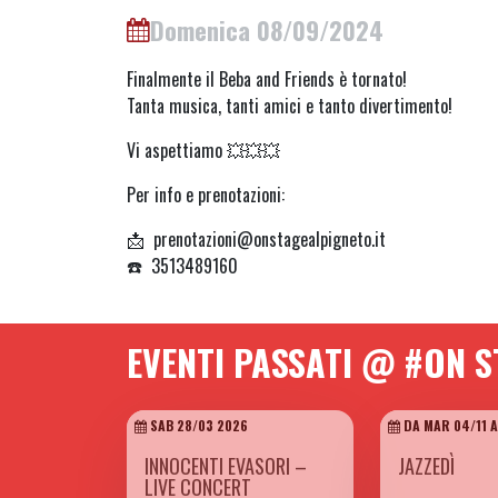
Domenica 08/09/2024
Finalmente il Beba and Friends è tornato!
Tanta musica, tanti amici e tanto divertimento!
Vi aspettiamo 💥💥💥
Per info e prenotazioni:
📩 prenotazioni@onstagealpigneto.it
☎️ 3513489160
EVENTI PASSATI @ #ON S
SAB 28/03 2026
DA MAR 04/11 A
INNOCENTI EVASORI –
JAZZEDÌ
LIVE CONCERT