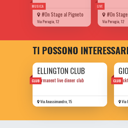
MUSICA
LIVE
#On Stage al Pigneto
#On Stage 
Via Perugia, 12
Via Perugia, 12
TI POSSONO INTERESSAR
ELLINGTON CLUB
GIO
permanent live dinner club
Cockt
CLUB
CLUB
Via Anassimandro, 15
Via 