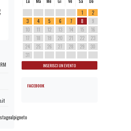
Lu
Ma
Me
Gi
Ve
Sa
Do
1
2
3
4
5
6
7
8
9
10
11
12
13
14
15
16
17
18
19
20
21
22
23
24
25
26
27
28
29
30
31
a RM
INSERISCI UN EVENTO
FACEBOOK
.it
stagealpigneto